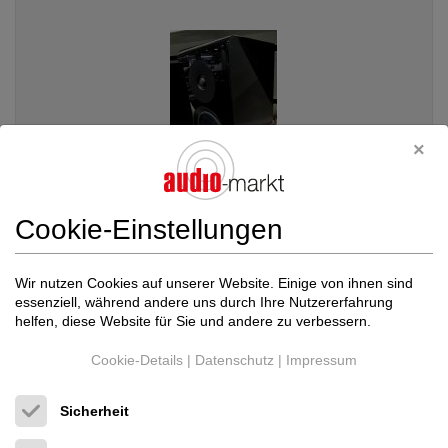
Cookie-Einstellungen
Yamaha
NS 600 A
Wir nutzen Cookies auf unserer Website. Einige von ihnen sind
essenziell, während andere uns durch Ihre Nutzererfahrung
Kompaktlautsprecher
helfen, diese Website für Sie und andere zu verbessern.
Neupreis: 2.598 €
1.598 €
Cookie-Details
|
Datenschutz
|
Impressum
Sicherheit