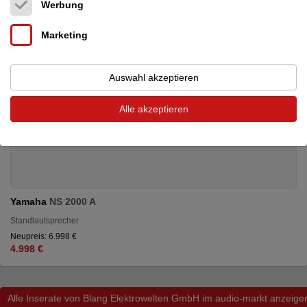
Werbung
Marketing
Auswahl akzeptieren
Alle akzeptieren
Yamaha
NS 2000 A
Standlautsprecher
Neupreis: 6.998 €
4.998 €
Alle Inserate von Blang Elektrowelten GmbH im audio-markt anzeige