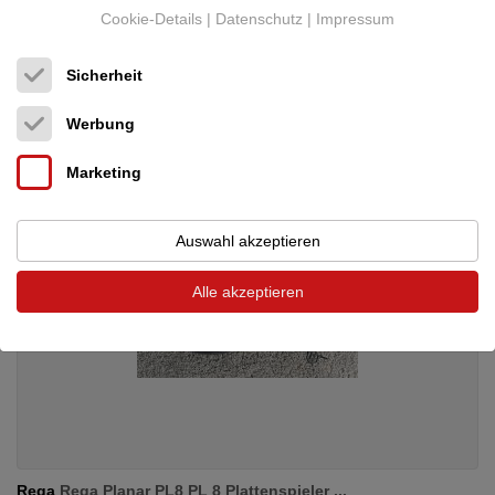
Transistor-Vollverstärker
Cookie-Details
|
Datenschutz
|
Impressum
Neupreis: 15.200 €
11.799 €
Sicherheit
Werbung
Marketing
Auswahl akzeptieren
Alle akzeptieren
Rega
Rega Planar PL8 PL 8 Plattenspieler ...