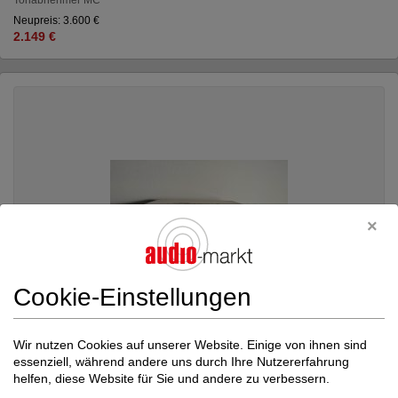
Neupreis: 3.600 €
2.149 €
Cookie-Einstellungen
Wir nutzen Cookies auf unserer Website. Einige von ihnen sind
essenziell, während andere uns durch Ihre Nutzererfahrung
helfen, diese Website für Sie und andere zu verbessern.
Burmester
Burmester 032 High End Stereo V...