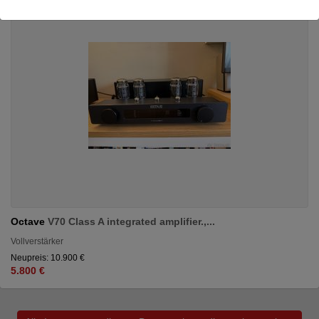
Octave
V70 Class A integrated amplifier.,...
Vollverstärker
Neupreis: 10.900 €
5.800 €