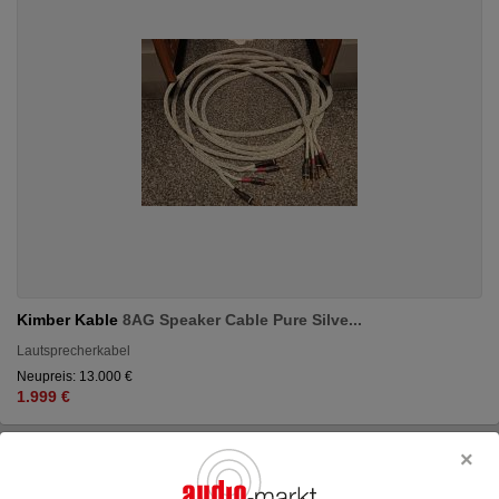
Kimber Kable
8AG Speaker Cable Pure Silve...
Lautsprecherkabel
Neupreis: 13.000 €
1.999 €