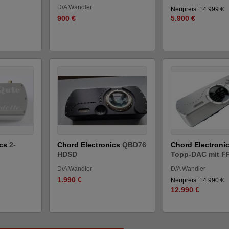
D/A Wandler
Neupreis: 14.999 €
900 €
5.900 €
ics
2-
Chord Electronics
QBD76
Chord Electroni
HDSD
Topp-DAC mit FP
D/A Wandler
D/A Wandler
1.990 €
Neupreis: 14.990 €
12.990 €