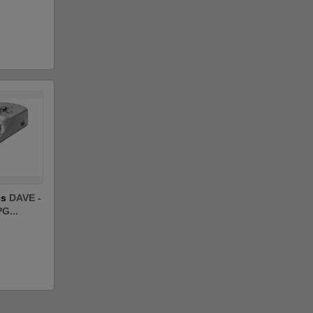
cs
DAVE -
G...