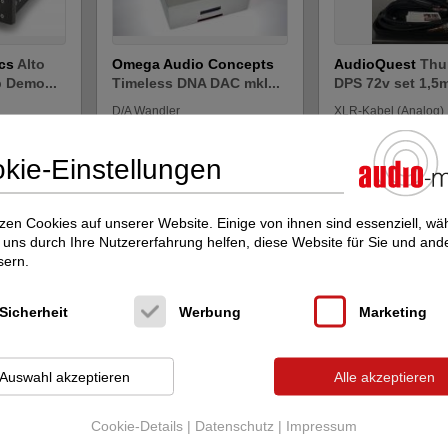
ics
Alto
Omega Audio Concepts
AudioQuest
Thu
 Demo...
Timeless DNA DAC mkI...
DPS 72v set 1,5m
D/A Wandler
XLR-Kabel (Analog)
Neupreis: 8.100 €
Neupreis: 5.200 €
4.499 €
2.799 €
kie-Einstellungen
zen Cookies auf unserer Website. Einige von ihnen sind essenziell, w
uns durch Ihre Nutzererfahrung helfen, diese Website für Sie und and
sern.
Sicherheit
Werbung
Marketing
Auswahl akzeptieren
Alle akzeptieren
tereo AMP
Ortofon
MC Anna
DS Audio
Master
Diamond NEW from
cartridge NEW fr.
stock!
Cookie-Details
|
Datenschutz
|
Impressum
ärker
Tonabnehmer
Tonabnehmer MC