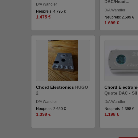
DAC/Head...
D/A Wandler
D/A Wandler
Neupreis: 4.795 €
1.475 €
Neupreis: 2.599 €
1.699 €
Chord Electronics
HUGO
Chord Electron
2
Quote DAC - Sil
D/A Wandler
D/A Wandler
Neupreis: 2.650 €
Neupreis: 1.398 €
1.399 €
1.198 €