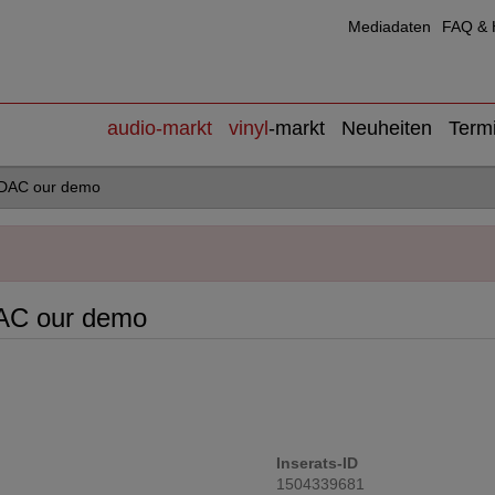
Mediadaten
FAQ & H
audio
-markt
vinyl
-markt
Neuheiten
Term
 DAC our demo
DAC our demo
Inserats-ID
1504339681