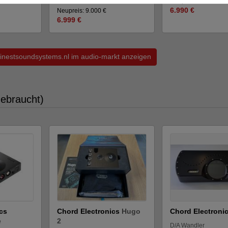
Neupreis: 9.000 €
6.990 €
Neupreis: 9.000 €
6.999 €
 Finestsoundsystems.nl im audio-markt anzeigen
gebraucht)
cs
Chord Electronics
Hugo
Chord Electroni
e
2
D/A Wandler