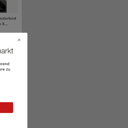
nderbird
 X...
ährend
ere zu
3 optical
..