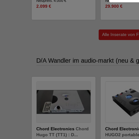
Neupreis: 4.000 €
Neupreis: 55.900 €
2.099 €
29.900 €
Alle Inserate von
D/A Wandler im audio-markt (neu & 
Chord Electronics
Chord
Chord Electroni
Hugo TT (TT1) : D...
HUGO2 portabl