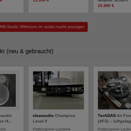
Neupreis: 38.600 €
15.990 €
 Hifi-Studio Wittmann im audio-markt anzeigen
kt (neu & gebraucht)
raudio
clearaudio
Champion
TechDAS
Air For
e H...
Level II
(AF2) – luftgelag
werk
Plattenspieler-Laufwerk
Plattenspieler-Laufw