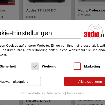
ion
Audes
TT-3200 DC
Nagra Professio
PreAmp
ett
Netzfilter
Röhren-Vorverstärke
Neupreis: 6.500 €
4.990 €
Neupreis: 67.500 €
44.500 €
kie-Einstellungen
zen Cookies auf unserer Website. Einige von ihnen sind essenziell, w
uns durch Ihre Nutzererfahrung helfen, diese Website für Sie und and
sern.
Sicherheit
Werbung
Marketing
Auswahl akzeptieren
Alle akzeptieren
nal
LINN
Akubarik Katalyst -
LINN
KLIMAX 35
PREIS NOCHMAL RED...
Passive -PREIS 
Cookie-Details
|
Datenschutz
|
Impressum
RE...
Aktivlautsprecher
Standlautsprecher
Neupreis: 42.720 €
ge
15.990 €