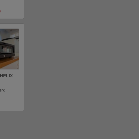
e
o
HELIX
erk