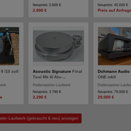
Neupreis: 5.800 €
Neupreis: 45.000 €
2.800 €
Preis auf Anfrag
 /10 zoll
Acoustic Signature
Final
Dohmann Audi
Tool Mk II/ Alu-...
ONE mkII
werk
Plattenspieler-Laufwerk
Plattenspieler-Laufw
Neupreis: 3.790 €
Neupreis: 79.000 €
ge
2.290 €
29.000 €
pieler-Laufwerk (gebraucht & neu) anzeigen