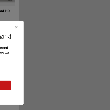
nal
HD
r
ährend
ere zu
0
nochmal