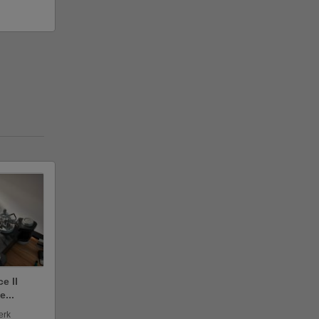
ce II
e...
erk