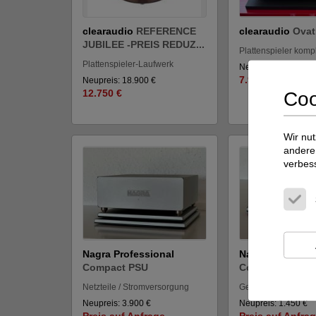
clearaudio
REFERENCE
clearaudio
Ovat
JUBILEE -PREIS REDUZ...
Plattenspieler kompl
Plattenspieler-Laufwerk
Neupreis: 11.990 €
7.990 €
Neupreis: 18.900 €
12.750 €
Coo
Wir nut
andere 
verbes
Nagra Professional
Nagra Professio
Compact PSU
Compact VFS
Netzteile / Stromversorgung
Geräte-Basen
Neupreis: 3.900 €
Neupreis: 1.450 €
Preis auf Anfrage
Preis auf Anfra