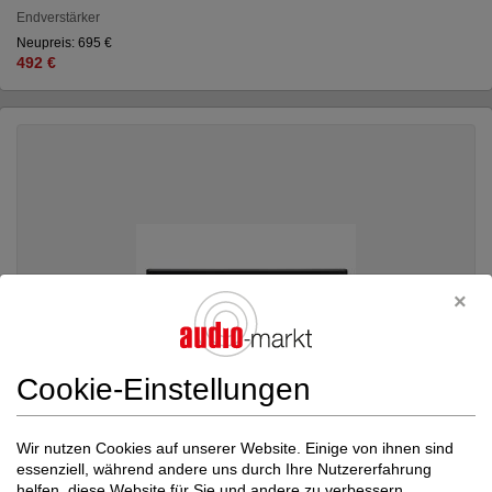
Endverstärker
Neupreis: 695 €
492 €
Cookie-Einstellungen
Wir nutzen Cookies auf unserer Website. Einige von ihnen sind
essenziell, während andere uns durch Ihre Nutzererfahrung
helfen, diese Website für Sie und andere zu verbessern.
T + A
MP 200 V2 Multi Source Player inkl....