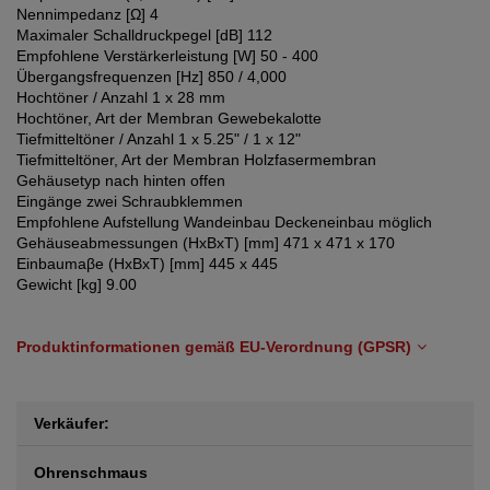
Nennimpedanz [Ω] 4
Maximaler Schalldruckpegel [dB] 112
Empfohlene Verstärkerleistung [W] 50 - 400
Übergangsfrequenzen [Hz] 850 / 4,000
Hochtöner / Anzahl 1 x 28 mm
Hochtöner, Art der Membran Gewebekalotte
Tiefmitteltöner / Anzahl 1 x 5.25" / 1 x 12"
Tiefmitteltöner, Art der Membran Holzfasermembran
Gehäusetyp nach hinten offen
Eingänge zwei Schraubklemmen
Empfohlene Aufstellung Wandeinbau Deckeneinbau möglich
Gehäuseabmessungen (HxBxT) [mm] 471 x 471 x 170
Einbaumaβe (HxBxT) [mm] 445 x 445
Gewicht [kg] 9.00
Produktinformationen gemäß EU-Verordnung (GPSR)
Verkäufer:
Ohrenschmaus