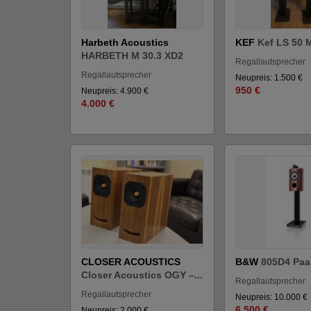
Harbeth Acoustics
KEF
Kef LS 50 
HARBETH M 30.3 XD2
Regallautsprecher
Regallautsprecher
Neupreis: 1.500 €
950 €
Neupreis: 4.900 €
4.000 €
CLOSER ACOUSTICS
B&W
805D4 Paa
Closer Acoustics OGY –...
Regallautsprecher
Regallautsprecher
Neupreis: 10.000 €
6.500 €
Neupreis: 2.000 €