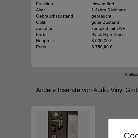
Funktion
einwandfrei
Alter
1 Jahre 5 Monate
Gebrauchszustand
gebraucht
Optik
guter Zustand
Zubehör
komplett mit OVP
Farbe
Black High Gloss
Neupreis
8.000,00 €
Preis
3.750,00 €
Viellei
Andere Inserate von Audio Vinyl Gm
Coo