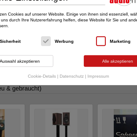
zen Cookies auf unserer Website. Einige von ihnen sind essenziell, w
uns durch Ihre Nutzererfahrung helfen, diese Website für Sie und and
sern.
Sicherheit
Werbung
Marketing
Auswahl akzeptieren
Alle akzeptieren
on Audio Vinyl GmbH im audio-markt anzeigen
Cookie-Details
|
Datenschutz
|
Impressum
eu & gebraucht)