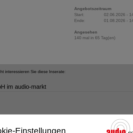
Angebotszeitraum
Start:
02.06.2026 - 1
Ende:
01.08.2026 - 1
Angesehen
140 mal in 65 Tag(en)
cht interessieren Sie diese Inserate:
bH im audio-markt
kie-Einstellungen