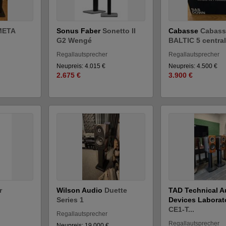
META
Sonus Faber
Sonetto II
Cabasse
Cabass
G2 Wengé
BALTIC 5 centra
Regallautsprecher
Regallautsprecher
Neupreis: 4.015 €
Neupreis: 4.500 €
2.675 €
3.900 €
r
Wilson Audio
Duette
TAD Technical A
Series 1
Devices Laborat
CE1-T...
Regallautsprecher
Regallautsprecher
Neupreis: 19.000 €