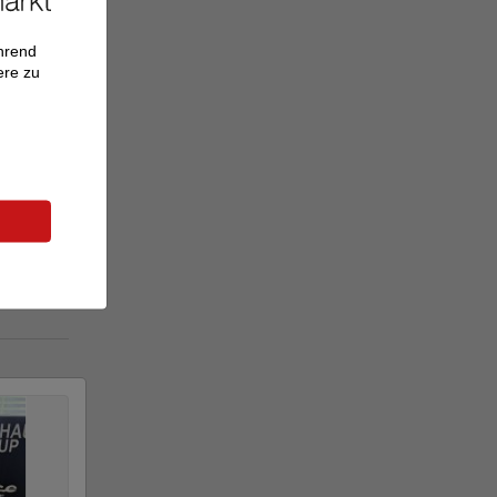
ährend
ere zu