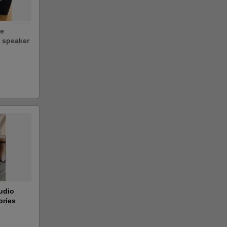
e
l speaker
udio
ories