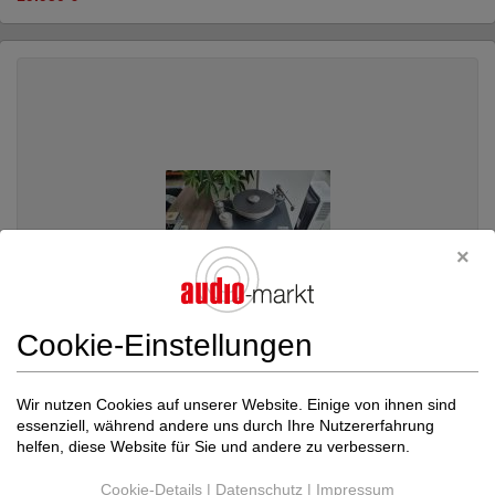
Cookie-Einstellungen
Wir nutzen Cookies auf unserer Website. Einige von ihnen sind
essenziell, während andere uns durch Ihre Nutzererfahrung
Simon Yorke Designs
S7 + 9" Tonarm + Benz...
helfen, diese Website für Sie und andere zu verbessern.
Plattenspieler komplett
Neupreis: 25.000 €
Cookie-Details
|
Datenschutz
|
Impressum