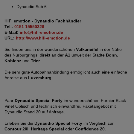
Dynaudio Sub 6
HiFi emotion - Dynaudio Fachhändler
Tel.:
0151 15550326
E-Mail:
info@hifi-emotion.de
URL:
http://www.hifi-emotion.de
Sie finden uns in der wunderschönen
Vulkaneifel
in der Nähe
des Nürburgrings, direkt an der
A1
unweit der Städte
Bonn
,
Koblenz
und
Trier
.
Die sehr gute Autobahnanbindung ermöglicht auch eine einfache
Anreise aus
Luxemburg
.
Paar
Dynaudio Special Forty
im wunderschönen Furnier Black
Vine! Optisch und technisch einwandfrei. Paketangebot mit
Dynaudio Stand 20 auf Anfrage.
Erleben Sie die
Dynaudio Special Forty
im Vergleich zur
Contour 20i
,
Heritage Special
oder
Confidence 20
.