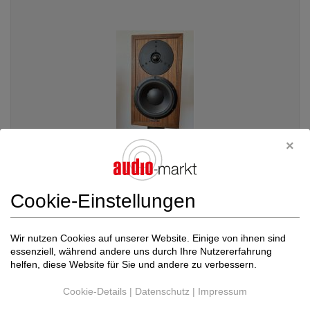
Cookie-Einstellungen
Dynaudio
Heritage Special + Dynaudio Stan...
Kompaktlautsprecher
Wir nutzen Cookies auf unserer Website. Einige von ihnen sind
Neupreis: 6.629 €
essenziell, während andere uns durch Ihre Nutzererfahrung
4.790 €
helfen, diese Website für Sie und andere zu verbessern.
Cookie-Details
|
Datenschutz
|
Impressum