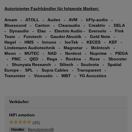
Autorisierter Fachhändler für folgende Marken:
Arcam - ATOLL - Audes - AVM - bFly-audio -
Bluesound - Canton - Clearaudio - Creaktiv - DELA
- Dynaudio - Elac - Electric Audio - Eversolo - Fink
Team - Furutech - Gauder Akustik - Gold Note -
Hegel - HMS - Innuos - IsoTek - KECES - KEF -
Lindemann Audiotechnik - Magnetar - McIntosh -
Moon - MUTEC - NAD - Nordost - Nuprime - PIEGA
- PMC - QED - Rega - Rockna - Rose - Sbooster
- Shunyata Research - Siltech - Soulnote - Spatial
Europe - SPL - Supra Cables - Transparent -
Transrotor - Vicoustic - WBT - YG Acoustics
Verkäufer:
HiFi emotion
(45)
Benutzerprofil
Händler