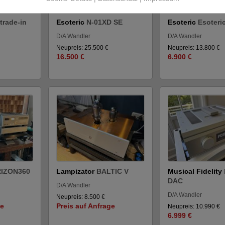
trade-in
Esoteric
N-01XD SE
Esoteric
Esoteri
D/A Wandler
D/A Wandler
Neupreis: 25.500 €
Neupreis: 13.800 €
16.500 €
6.900 €
IZON360
Lampizator
BALTIC V
Musical Fidelity
DAC
D/A Wandler
D/A Wandler
Neupreis: 8.500 €
ge
Preis auf Anfrage
Neupreis: 10.990 €
6.999 €