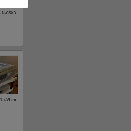
c N-05XD
Nu-Vista