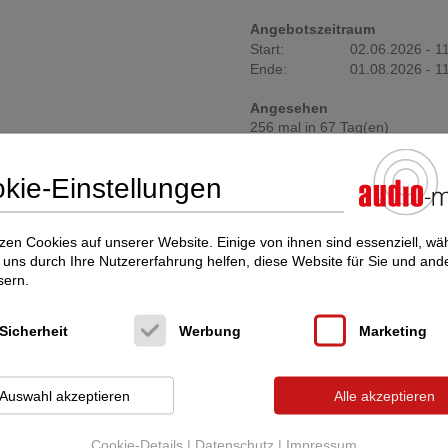
Angebotszeitraum
Start:
02.06.2026 - 1
Ende:
01.08.2026 - 1
Angesehen
256 mal in 67 Tag(en)
kie-Einstellungen
cht interessieren Sie diese Inserate:
zen Cookies auf unserer Website. Einige von ihnen sind essenziell, w
uns durch Ihre Nutzererfahrung helfen, diese Website für Sie und and
gebraucht)
sern.
Sicherheit
Werbung
Marketing
Auswahl akzeptieren
Alle akzeptieren
Cookie-Details
|
Datenschutz
|
Impressum