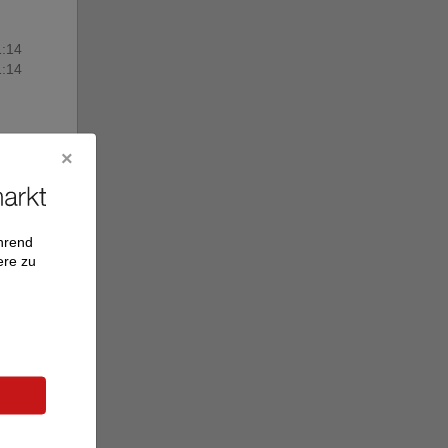
1:14
1:14
ährend
ere zu