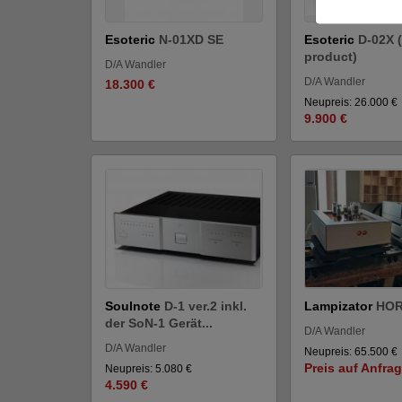
Esoteric
N-01XD SE
Esoteric
D-02X (
product)
D/A Wandler
D/A Wandler
18.300 €
Neupreis: 26.000 €
9.900 €
Soulnote
D-1 ver.2 inkl.
Lampizator
HOR
der SoN-1 Gerät...
D/A Wandler
D/A Wandler
Neupreis: 65.500 €
Preis auf Anfra
Neupreis: 5.080 €
4.590 €