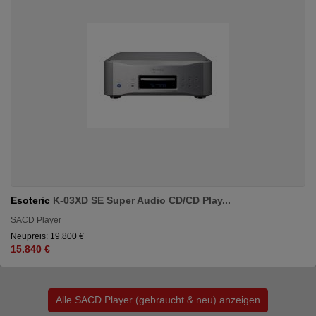
Esoteric
K-03XD SE Super Audio CD/CD Play...
SACD Player
Neupreis: 19.800 €
15.840 €
Alle SACD Player (gebraucht & neu) anzeigen