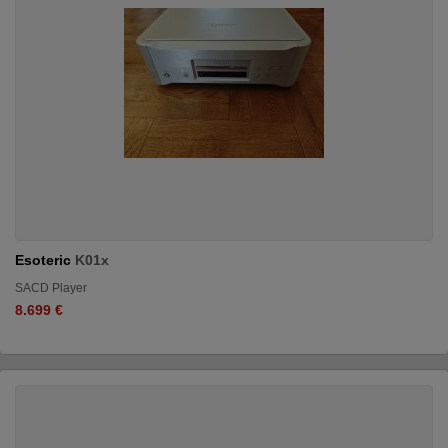
Esoteric
K01x
SACD Player
8.699 €