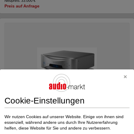
Neupreis: 33.000 €
Preis auf Anfrage
Cookie-Einstellungen
Wir nutzen Cookies auf unserer Website. Einige von ihnen sind
essenziell, während andere uns durch Ihre Nutzererfahrung
Esoteric
GRANDIOSO N1 Demogerät mit voll...
helfen, diese Website für Sie und andere zu verbessern.
Digital Streamer