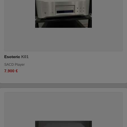
Esoteric
K01
SACD Player
7.900 €