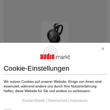
Cookie-Einstellungen
Audio Technica
ATH-ADX5000 Referenz Kopfh...
Wir nutzen Cookies auf unserer Website. Einige von ihnen sind
Kopfhörer mit Kabel
essenziell, während andere uns durch Ihre Nutzererfahrung
helfen, diese Website für Sie und andere zu verbessern.
Neupreis: 2.190 €
Preis auf Anfrage
Cookie-Details
|
Datenschutz
|
Impressum