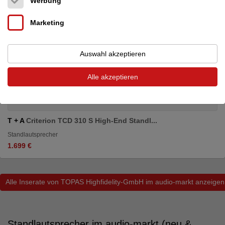
Werbung
Marketing
Auswahl akzeptieren
Alle akzeptieren
T + A
Criterion TCD 310 S High-End Standl...
Standlautsprecher
1.699 €
Alle Inserate von TOPAS Highfidelity-GmbH im audio-markt anzeigen
Standlautsprecher im audio-markt (neu &