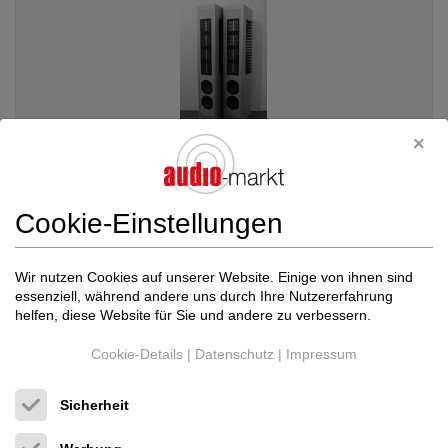
Cookie-Einstellungen
Piega
Master Line Source 2 Gen 1 *Geniale...
Standlautsprecher
Wir nutzen Cookies auf unserer Website. Einige von ihnen sind
essenziell, während andere uns durch Ihre Nutzererfahrung
22.999 €
helfen, diese Website für Sie und andere zu verbessern.
Cookie-Details
|
Datenschutz
|
Impressum
Sicherheit