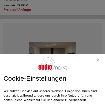
Neupreis: 69.998 €
Preis auf Anfrage
Cookie-Einstellungen
Wir nutzen Cookies auf unserer Website. Einige von ihnen sind
essenziell, während andere uns durch Ihre Nutzererfahrung
helfen, diese Website für Sie und andere zu verbessern.
Burmester
Reference Line 175 Schallplatte...