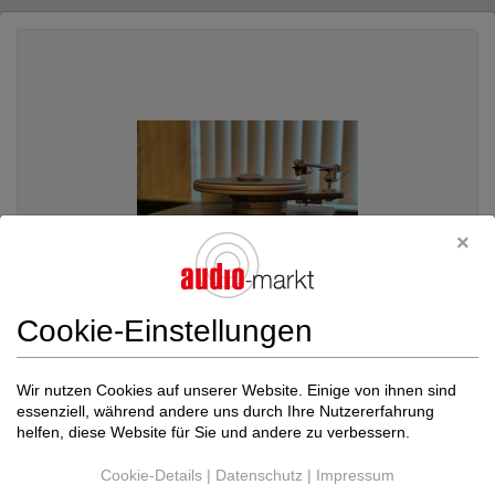
Cookie-Einstellungen
Wir nutzen Cookies auf unserer Website. Einige von ihnen sind
Simon Yorke Designs
S 9 Flamenco + Klang ...
essenziell, während andere uns durch Ihre Nutzererfahrung
Plattenspieler komplett
helfen, diese Website für Sie und andere zu verbessern.
Neupreis: 12.900 €
Preis auf Anfrage
Cookie-Details
|
Datenschutz
|
Impressum