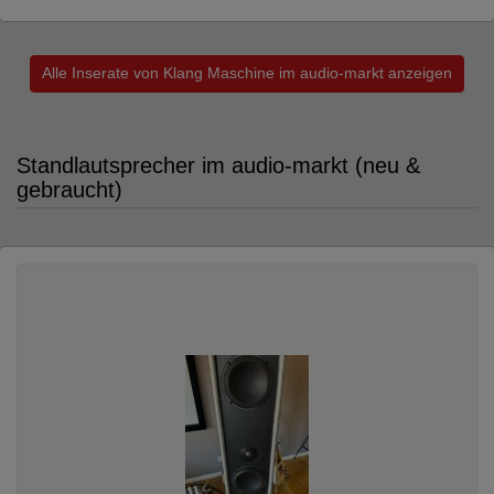
Alle Inserate von Klang Maschine im audio-markt anzeigen
Standlautsprecher im audio-markt (neu &
gebraucht)