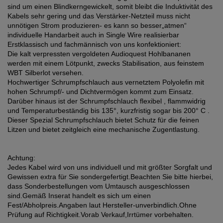
sind um einen Blindkerngewickelt, somit bleibt die Induktivität des
Kabels sehr gering und das Verstärker-Netzteil muss nicht
unnötigen Strom produzieren- es kann so besser„atmen“
individuelle Handarbeit auch in Single Wire realisierbar
Erstklassisch und fachmännisch von uns konfektioniert:
Die kalt verpressten vergoldeten Audioquest Hohlbananen
werden mit einem Lötpunkt, zwecks Stabilisation, aus feinstem
WBT Silberlot versehen.
Hochwertiger Schrumpfschlauch aus vernetztem Polyolefin mit
hohen Schrumpf/- und Dichtvermögen kommt zum Einsatz.
Darüber hinaus ist der Schrumpfschlauch flexibel , flammwidrig
und Temperaturbeständig bis 135°, kurzfristig sogar bis 200° C .
Dieser Spezial Schrumpfschlauch bietet Schutz für die feinen
Litzen und bietet zeitgleich eine mechanische Zugentlastung.
Achtung:
Jedes Kabel wird von uns individuell und mit größter Sorgfalt und
Gewissen extra für Sie sondergefertigt.Beachten Sie bitte hierbei,
dass Sonderbestellungen vom Umtausch ausgeschlossen
sind.Gemäß Inserat handelt es sich um einen
Fest/Abholpreis.Angaben laut Hersteller-unverbindlich.Ohne
Prüfung auf Richtigkeit.Vorab Verkauf,Irrtümer vorbehalten.