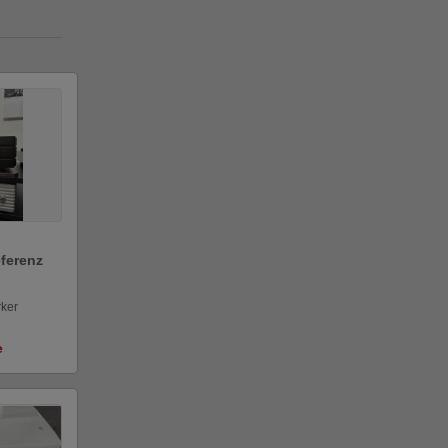
eferenz
rker
e