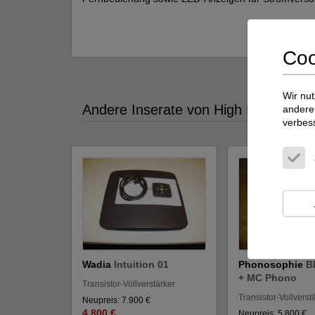
Coo
Viellei
Wir nut
Andere Inserate von High End Bisle 
andere 
verbes
Wadia
Intuition 01
Phonosophie
B
+ MC Phono
Transistor-Vollverstärker
Transistor-Vollverst
Neupreis: 7.900 €
4.800 €
Neupreis: 5.800 €