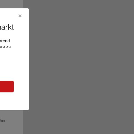
ährend
ere zu
rker