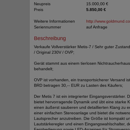
Neupreis
15.000,00 €
Preis
5.850,00 €
Weitere Informationen
http://www.goldmund.c
Seriennummer
auf Anfrage
Beschreibung
Verkaufe Vollverstärker Metis-7 / Sehr guter Zustan
/ Original 230V / OVP;
Gerät stammt aus einem tierlosen Nichtraucherhaush
behandelt;
OVP ist vorhanden, ein transportsicherer Versand is
BRD betragen 30,-- EUR zu Lasten des Käufers;
Der Metis 7 ist ein integrierter Eingangsverstärker.
bietet hervorragende Dynamik und übt eine starke Ko
einen äußerst sauberen und detaillierten Klang zu erz
einer einfachen Stereoanlage und bietet die notwen
Lautsprecher anzutreiben. Die Größe ist kompakt un
Lautstärkeregler und einen Eingangswahlschalter, d
Fernbedienung sowie LED-Anzeigen für Stromversorg