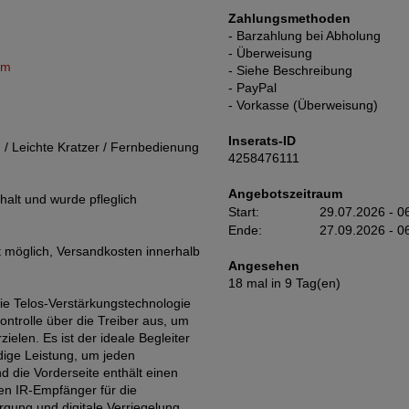
Zahlungsmethoden
- Barzahlung bei Abholung
- Überweisung
om
- Siehe Beschreibung
- PayPal
- Vorkasse (Überweisung)
Inserats-ID
d / Leichte Kratzer / Fernbedienung
4258476111
Angebotszeitraum
alt und wurde pfleglich
Start:
29.07.2026 - 0
Ende:
27.09.2026 - 0
t möglich, Versandkosten innerhalb
Angesehen
18 mal in 9 Tag(en)
 Die Telos-Verstärkungstechnologie
ntrolle über die Treiber aus, um
ielen. Es ist der ideale Begleiter
dige Leistung, um jeden
d die Vorderseite enthält einen
en IR-Empfänger für die
ung und digitale Verriegelung.