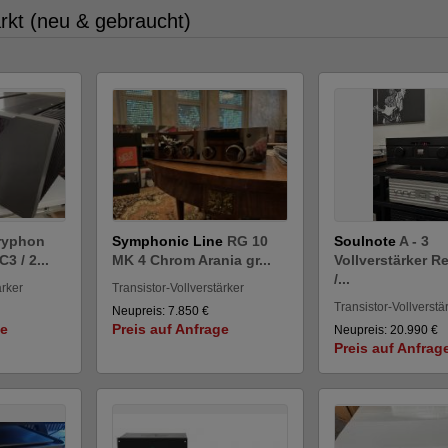
arkt (neu & gebraucht)
ryphon
Symphonic Line
RG 10
Soulnote
A - 3
3 / 2...
MK 4 Chrom Arania gr...
Vollverstärker R
/...
ärker
Transistor-Vollverstärker
Transistor-Vollverstä
Neupreis: 7.850 €
ge
Preis auf Anfrage
Neupreis: 20.990 €
Preis auf Anfrag