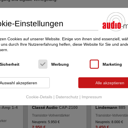
kie-Einstellungen
cht interessieren Sie diese Inserate:
zen Cookies auf unserer Website. Einige von ihnen sind essenziell, w
im audio-markt
uns durch Ihre Nutzererfahrung helfen, diese Website für Sie und and
sern.
Sicherheit
Werbung
Marketing
Auswahl akzeptieren
Alle akzeptieren
Cookie-Details
|
Datenschutz
|
Impressum
I-Amp 1-4
Classé Audio
CAP-2100
Lindemann
885
Transistor-Vollverstärker
Transistor-Vollverstä
ärker
Neupreis: 5.950 €
Neupreis: 8.000 €
2.950 €
3.450 €