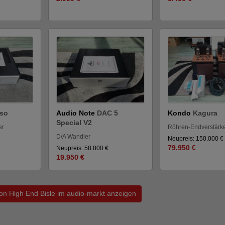
so
Audio Note
DAC 5
Kondo
Kagura
Special V2
er
Röhren-Endverstärk
D/A Wandler
Neupreis: 150.000 €
79.950 €
Neupreis: 58.800 €
19.950 €
von High End Bisle im audio-markt anzeigen