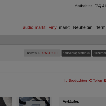
Mediadaten
FAQ & H
audio
-markt
vinyl
-markt
Neuheiten
Term
Kaufvertragsvordruck
Sicherhei
Inserats-ID:
4258476111
Beobachten
Teilen
Verkäufer: