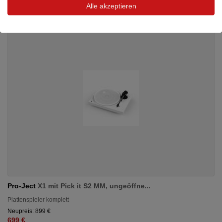
Alle akzeptieren
Pro-Ject
X1 mit Pick it S2 MM, ungeöffne...
Plattenspieler komplett
Neupreis: 899 €
699 €