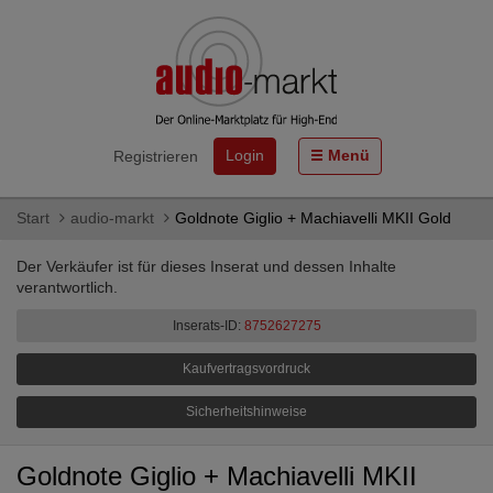
Login
Menü
Registrieren
Start
audio-markt
Goldnote Giglio + Machiavelli MKII Gold
Der Verkäufer ist für dieses Inserat und dessen Inhalte
verantwortlich.
Inserats-ID:
8752627275
Kaufvertragsvordruck
Sicherheitshinweise
Goldnote Giglio + Machiavelli MKII