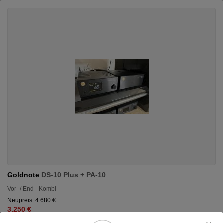
Goldnote
DS-10 Plus + PA-10
Vor- / End - Kombi
Neupreis: 4.680 €
3.250 €