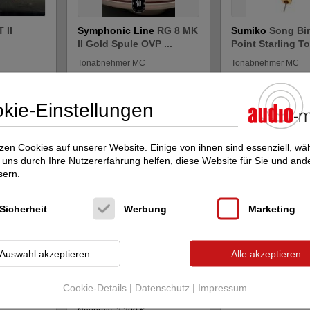
 II
Symphonic Line
RG 8 MK
Sumiko
Song Bi
II Gold Spule OVP ...
Point Starling To
Tonabnehmer MC
Tonabnehmer MC
Preis auf Anfrag
Neupreis: 6.800 €
Preis auf Anfrage
ge
kie-Einstellungen
zen Cookies auf unserer Website. Einige von ihnen sind essenziell, w
uns durch Ihre Nutzererfahrung helfen, diese Website für Sie und and
sern.
Sicherheit
Werbung
Marketing
Luxman
L MC 5 Japan
Ikeda
Gesamt P
Auswahl akzeptieren
Alle akzeptieren
NEU OVP
Tonabnehmer Luxman
9TS 9TT KAI Akiko
Re...
Tonabnehmer MC
Cookie-Details
|
Datenschutz
|
Impressum
Tonabnehmer MC
Preis auf Anfrag