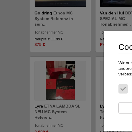
Goldring
Ethos MC
Van den Hul
DDT
System Referenz in
SPEZIAL MC
sein...
Tonabnehmer...
Tonabnehmer MC
Tonabnehmer MC
Neupreis: 1.199 €
Neupreis: 1.475 €
875 €
Preis auf Anfra
Coo
Wir nut
andere 
verbes
Lyra
ETNA LAMBDA SL
Lyra
Delos MC
NEU MC System
Tonabnehmer 
Referen...
Fachhan...
Tonabnehmer MC
Tonabnehmer MC
8.800 €