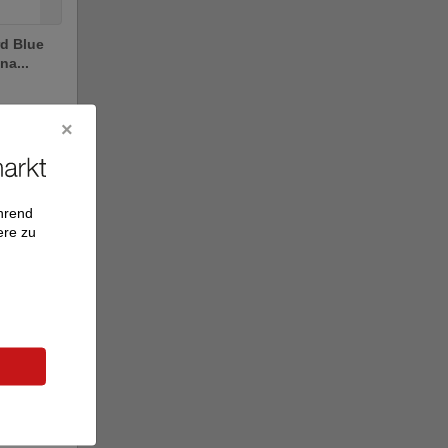
rd Blue
na...
e
ährend
ere zu
rogramm
 ....
e