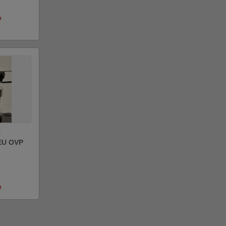
e
C
EU OVP
e