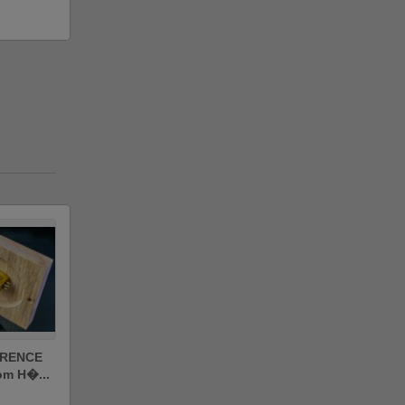
RENCE
om H�...