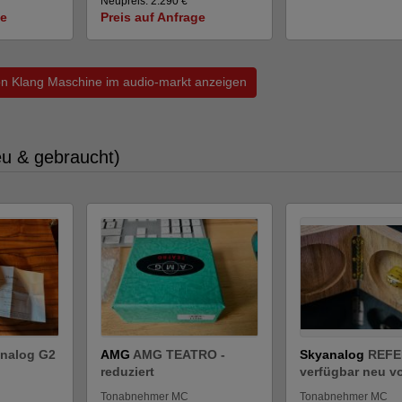
Neupreis: 2.290 €
ge
Preis auf Anfrage
von Klang Maschine im audio-markt anzeigen
u & gebraucht)
nalog G2
AMG
AMG TEATRO -
Skyanalog
REFE
reduziert
verfügbar neu v
Tonabnehmer MC
Tonabnehmer MC