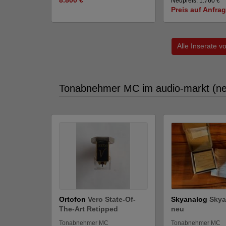
Neupreis: 1.760 €
Preis auf Anfra
Alle Inserate 
Tonabnehmer MC im audio-markt (ne
Ortofon
Vero State-Of-
Skyanalog
Skya
The-Art Retipped
neu
Tonabnehmer MC
Tonabnehmer MC