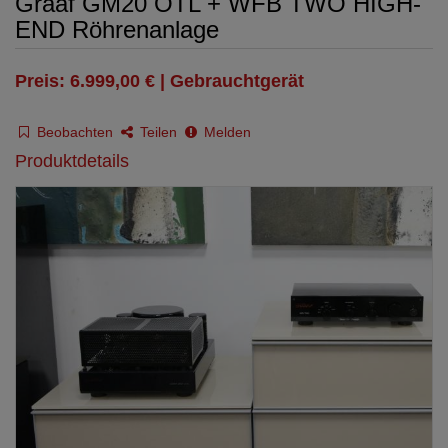
Graaf GM20 OTL + WFB TWO HIGH-
END Röhrenanlage
Preis: 6.999,00 € | Gebrauchtgerät
Beobachten
Teilen
Melden
Produktdetails