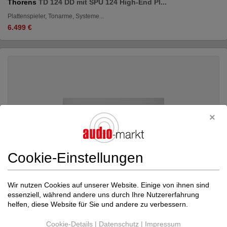
Thorens
TD 124 DD mit SPU 124 High-End Pl...
Plattenspieler, Tonarme, Systeme...
6.499 €
Cookie-Einstellungen
Wir nutzen Cookies auf unserer Website. Einige von ihnen sind
essenziell, während andere uns durch Ihre Nutzererfahrung
helfen, diese Website für Sie und andere zu verbessern.
Cookie-Details
|
Datenschutz
|
Impressum
HIFI ROSE
RS151 Gen. 2 High-End Streame