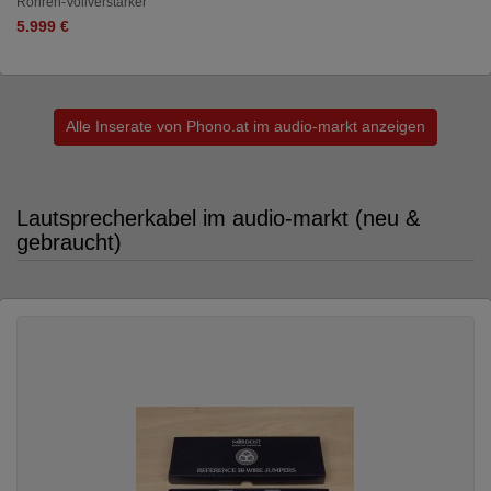
Röhren-Vollverstärker
5.999 €
Alle Inserate von Phono.at im audio-markt anzeigen
Lautsprecherkabel im audio-markt (neu &
gebraucht)