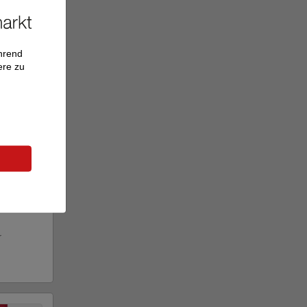
ährend
ere zu
wiss LS 3
r