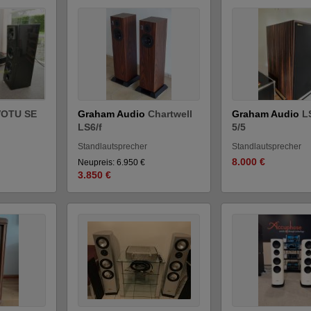
VOTU SE
Graham Audio
Chartwell
Graham Audio
L
LS6/f
5/5
Standlautsprecher
Standlautsprecher
8.000 €
Neupreis: 6.950 €
3.850 €