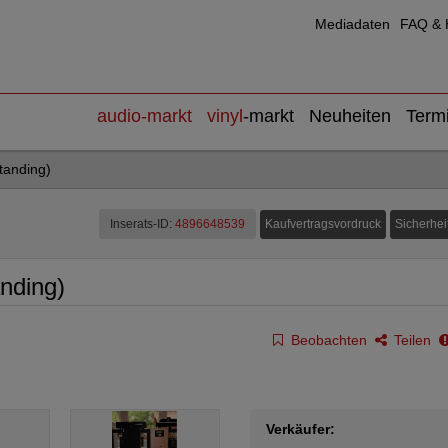
Mediadaten
FAQ & H
audio
-markt
vinyl
-markt
Neuheiten
Term
tanding)
Kaufvertragsvordruck
Sicherhei
Inserats-ID:
4896648539
nding)
Beobachten
Teilen
Verkäufer: