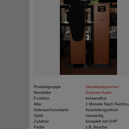
Produktgruppe
Standlautsprecher
Hersteller
Graham Audio
Funktion
einwandfrei
Alter
1 Monate Nach Rechnu
Gebrauchszustand
Ausstellungsstück
Optik
neuwertig
Zubehör
komplett mit OVP
Farbe
z.B. Kirsche