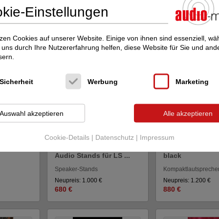
kie-Einstellungen
cht interessieren Sie diese Inserate:
N FALKENSEE im audio-markt
zen Cookies auf unserer Website. Einige von ihnen sind essenziell, w
uns durch Ihre Nutzererfahrung helfen, diese Website für Sie und and
sern.
Sicherheit
Werbung
Marketing
Auswahl akzeptieren
Alle akzeptieren
Cookie-Details
|
Datenschutz
|
Impressum
S 6 F
Graham Audio
Graham
Graham Audio
S
Audio Stands für LS ...
black
Speaker-Stands
Kompaktlautspreche
Neupreis: 1.000 €
Neupreis: 1.200 €
680 €
880 €