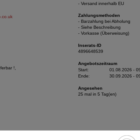
- Versand innerhalb EU
Zahlungsmethoden
.co.uk
- Barzahlung bei Abholung
- Siehe Beschreibung
- Vorkasse (Überweisung)
Inserats-ID
4896648539
Angebotszeitraum
erbar !,
Start:
01.08.2026 - 0
Ende:
30.09.2026 - 0
Angesehen
25 mal in 5 Tag(en)