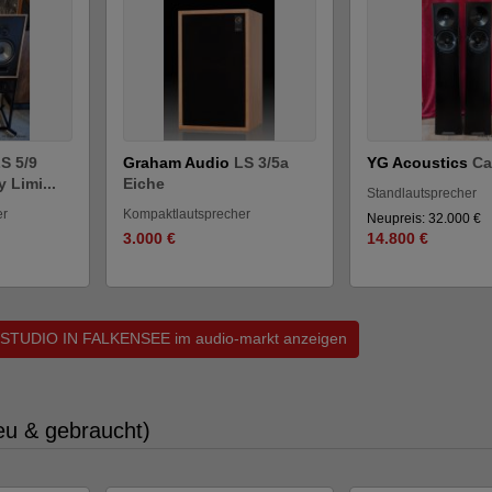
S 5/9
Graham Audio
LS 3/5a
YG Acoustics
Ca
 Limi...
Eiche
Standlautsprecher
er
Kompaktlautsprecher
Neupreis: 32.000 €
3.000 €
14.800 €
IFISTUDIO IN FALKENSEE im audio-markt anzeigen
eu & gebraucht)