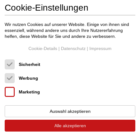
Cookie-Einstellungen
Wir nutzen Cookies auf unserer Website. Einige von ihnen sind
essenziell, während andere uns durch Ihre Nutzererfahrung
helfen, diese Website für Sie und andere zu verbessern.
Cookie-Details
|
Datenschutz
|
Impressum
Sicherheit
Atlas Cables
Mavros Ultra RCA 2x1m, 1 Paa...
Werbung
Cinchkabel (Analog)
Marketing
Neupreis: 2.315 €
1.680 €
Auswahl akzeptieren
Alle akzeptieren