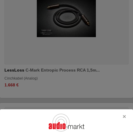
LessLoss
C-Mark Entropic Process RCA 1,5m...
Cinchkabel (Analog)
1.668 €