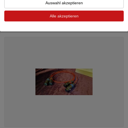
Purist Audio Design PAD
Neptune IV XLR 2x...
Auswahl akzeptieren
XLR-Kabel (Analog)
Neupreis: 4.250 €
Alle akzeptieren
2.280 €