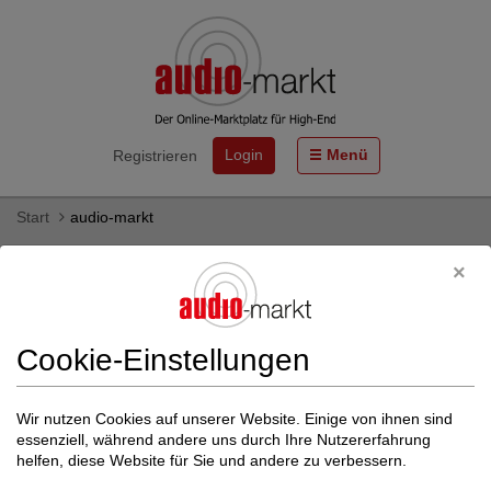
Login
Menü
Registrieren
Start
audio-markt
Tonabnehmer von Acoustic Signature -
gebraucht & neu kaufen
Hier finden Sie Tonabnehmer des HiFi-Herstellers Acoustic
Cookie-Einstellungen
Signature als Neu- und Gebrauchtgeräte zum Kauf.
Mehr zu Acoustic Signature
Wir nutzen Cookies auf unserer Website. Einige von ihnen sind
essenziell, während andere uns durch Ihre Nutzererfahrung
Weitere Filter einblenden
helfen, diese Website für Sie und andere zu verbessern.