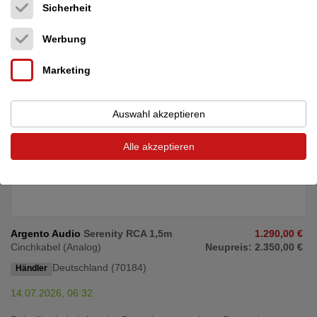
One owner, mint condition. 1m RCA with box. All enquires
Sicherheit
welcome and will be answered in full. ...
Werbung
Marketing
Auswahl akzeptieren
Alle akzeptieren
Argento Audio
Serenity RCA 1,5m
1.290,00 €
Cinchkabel (Analog)
Neupreis: 2.350,00 €
Deutschland (70184)
Händler
14.07.2026, 06:32