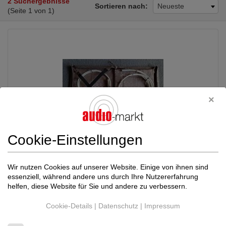
2 Suchergebnisse
Sortieren nach:
Neueste
(Seite 1 von 1)
Cookie-Einstellungen
Argento Audio
Flow Master
3.250,00 €
Wir nutzen Cookies auf unserer Website. Einige von ihnen sind
Reference RCA 1m
Neupreis: 9.200,00 €
essenziell, während andere uns durch Ihre Nutzererfahrung
Cinchkabel (Analog)
helfen, diese Website für Sie und andere zu verbessern.
Polen (04-205 )
Händler
Cookie-Details
|
Datenschutz
|
Impressum
29.07.2026, 12:54