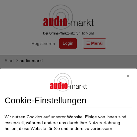
Login
Menü
Registrieren
Start
audio-markt
Vollverstärkung mit Extras von Atoll
Electronique - gebraucht & neu kaufen
Hier finden Sie Vollverstärkung mit Extras des HiFi-Herstellers
Cookie-Einstellungen
Atoll Electronique als Neu- und Gebrauchtgeräte zum Kauf.
Mehr zu Atoll Electronique
Wir nutzen Cookies auf unserer Website. Einige von ihnen sind
essenziell, während andere uns durch Ihre Nutzererfahrung
Weitere Filter einblenden
helfen, diese Website für Sie und andere zu verbessern.