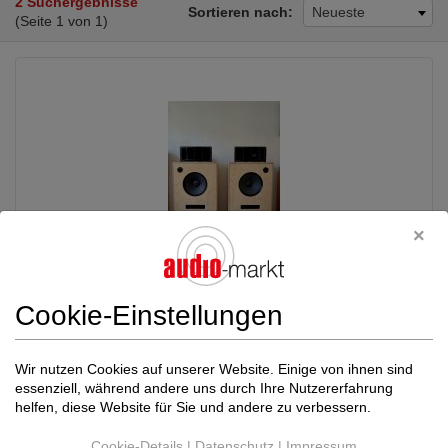
2 Suchergebnisse
Sortieren nach:
Neueste
(Seite 1 von 1)
Cookie-Einstellungen
Altec Lansing
Altec 416-802-811
6.500,00 €
Speakers with JBL Super
Tweeters
Wir nutzen Cookies auf unserer Website. Einige von ihnen sind
Standlautsprecher
essenziell, während andere uns durch Ihre Nutzererfahrung
Niederlande (6535MT)
Privat
helfen, diese Website für Sie und andere zu verbessern.
17.07.2026, 17:13
Cookie-Details
|
Datenschutz
|
Impressum