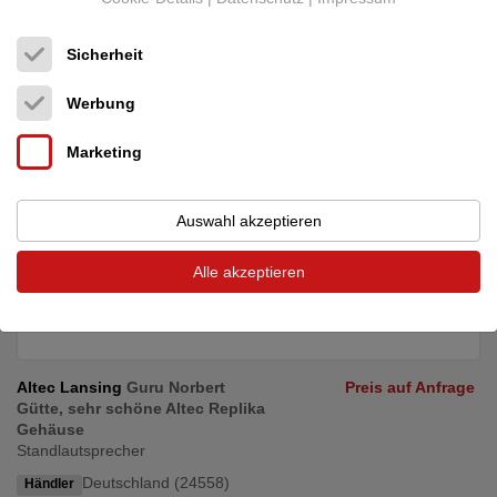
An extremely rare, completely newly built set of high-performance
loudspeakers offered with absolute ...
Sicherheit
Werbung
Marketing
Auswahl akzeptieren
Alle akzeptieren
Altec Lansing
Guru Norbert
Preis auf Anfrage
Gütte, sehr schöne Altec Replika
Gehäuse
Standlautsprecher
Deutschland (24558)
Händler