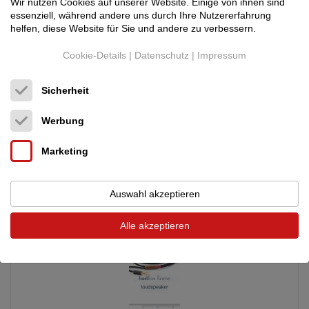
Wir nutzen Cookies auf unserer Website. Einige von ihnen sind
essenziell, während andere uns durch Ihre Nutzererfahrung
helfen, diese Website für Sie und andere zu verbessern.
Audience
frontRow Power Cable
3.900,00 €
HP C20 2,0m
Neupreis: 8.700,00 €
Cookie-Details
|
Datenschutz
|
Impressum
Netzkabel
Deutschland (70184)
Händler
Sicherheit
12.07.2026, 06:09
Werbung
Mit Sicherheit eines der weltbesten Netzkabel. High Power
Ausführung mit C19/C20 Stecker, Ideal für Verstärker, ...
Marketing
Auswahl akzeptieren
Alle akzeptieren