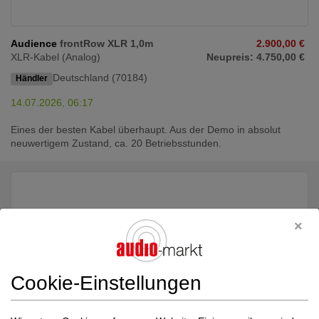
Audience
frontRow XLR 1,0m
2.900,00 €
XLR-Kabel (Analog)
Neupreis: 4.750,00 €
Deutschland (70184)
Händler
14.07.2026, 06:17
Eines der besten Kabel überhaupt. Aus der Demo in absolut
neuwertigem Zustand, ca. 20 Betriebsstunden.
Cookie-Einstellungen