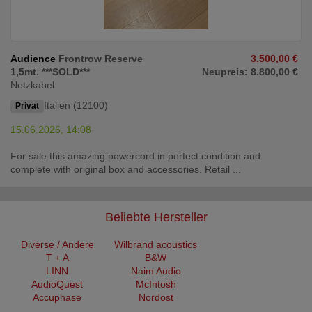
Audience
Frontrow Reserve
3.500,00 €
1,5mt. ***SOLD***
Neupreis: 8.800,00 €
Netzkabel
Italien (12100)
Privat
15.06.2026, 14:08
For sale this amazing powercord in perfect condition and
complete with original box and accessories. Retail ...
Beliebte Hersteller
Diverse / Andere
Wilbrand acoustics
T + A
B&W
LINN
Naim Audio
AudioQuest
McIntosh
Accuphase
Nordost