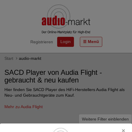
Login
Menü
Registrieren
Start
audio-markt
SACD Player von Audia Flight -
gebraucht & neu kaufen
Hier finden Sie SACD Player des HiFi-Herstellers Audia Flight als
Neu- und Gebrauchtgeräte zum Kauf.
Mehr zu Audia Flight
Weitere Filter einblenden