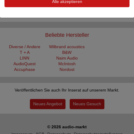
Alle akzeptieren
Audia Flight FLS20 SACD/CD Player – Dealer Demonstration Unit
For sale is an Audia Flight FLS20 SACD/CD ...
Beliebte Hersteller
Diverse / Andere
Wilbrand acoustics
T + A
B&W
LINN
Naim Audio
AudioQuest
McIntosh
Accuphase
Nordost
Veröffentlichen Sie auch Ihr Inserat auf unserem Markt.
Neues Angebot
Neues Gesuch
© 2026 audio-markt