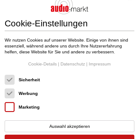
1 Suchergebnisse
Sortieren nach:
Neueste
(Seite 1 von 1)
Cookie-Einstellungen
Wir nutzen Cookies auf unserer Website. Einige von ihnen sind
essenziell, während andere uns durch Ihre Nutzererfahrung
helfen, diese Website für Sie und andere zu verbessern.
Cookie-Details
|
Datenschutz
|
Impressum
Sicherheit
Werbung
Audia Flight
AUDIA FLIGHT
14.000,00 €
FLS20 SACD + STREAMER
Neupreis: 19.400,00 €
Marketing
BOARD
SACD Player
Italien (27029)
Händler
Auswahl akzeptieren
01.07.2026, 02:30