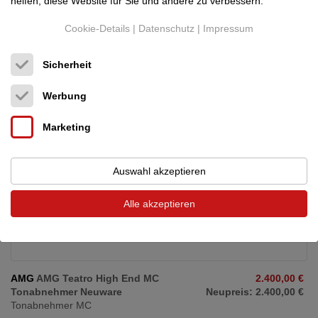
helfen, diese Website für Sie und andere zu verbessern.
25.07.2026, 06:46
Cookie-Details
|
Datenschutz
|
Impressum
An AMG Viella Forte with 12JT tonearm is available, brand new,
sealed box Should you need more details, ...
Sicherheit
Werbung
Marketing
Auswahl akzeptieren
Alle akzeptieren
AMG
AMG Teatro High End MC
2.400,00 €
Tonabnehmer Neuware
Neupreis: 2.400,00 €
Tonabnehmer MC