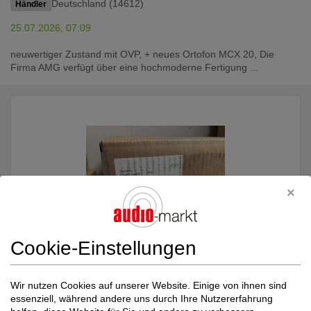
Deutschland (14612)
Händler
25.07.2026, 07:09
neuwertiger Zustand mit OVP, + neues Ortofon MCX 20, Die
Firma AMG verfügt über eine hochmoderne Fertigung ...
Cookie-Einstellungen
AMG
Viella Forte
23.500,00 €
Wir nutzen Cookies auf unserer Website. Einige von ihnen sind
Plattenspieler komplett
essenziell, während andere uns durch Ihre Nutzererfahrung
Spanien (47400)
Händler