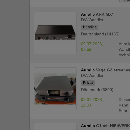
Auralic
ARK MX*
D/A Wandler
Händler
Deutschland (14165)
09.07.2026,
Aural
07:52
Wandl
techni
Auralic
Vega G2 streame
D/A Wandler
Privat
Dänemark (6800)
08.07.2026,
Dieses
11:39
Kann 
Sehr 
Auralic
G1 mit HiFiWER