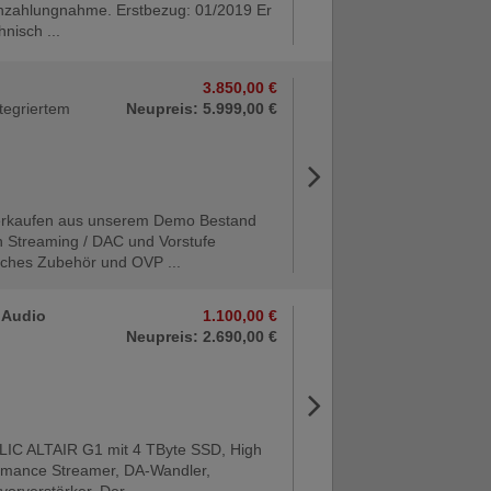
Inzahlungnahme. Erstbezug: 01/2019 Er
hnisch ...
3.850,00 €
tegriertem
Neupreis: 5.999,00 €
erkaufen aus unserem Demo Bestand
n Streaming / DAC und Vorstufe
iches Zubehör und OVP ...
l Audio
1.100,00 €
Neupreis: 2.690,00 €
IC ALTAIR G1 mit 4 TByte SSD, High
rmance Streamer, DA-Wandler,
lvorverstärker. Der ...