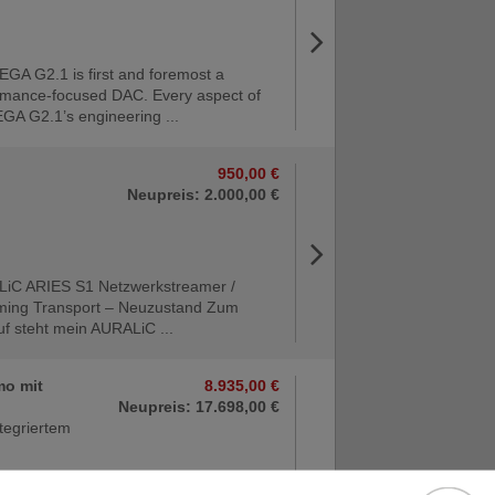
EGA G2.1 is first and foremost a
rmance-focused DAC. Every aspect of
EGA G2.1’s engineering ...
950,00 €
Neupreis: 2.000,00 €
iC ARIES S1 Netzwerkstreamer /
ming Transport – Neuzustand Zum
uf steht mein AURALiC ...
mo mit
8.935,00 €
Neupreis: 17.698,00 €
tegriertem