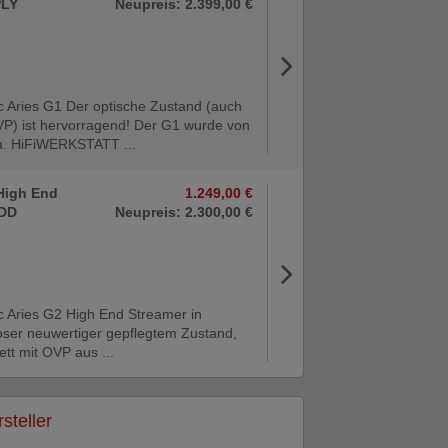
PLY
Neupreis: 2.399,00 €
ic Aries G1 Der optische Zustand (auch
VP) ist hervorragend! Der G1 wurde von
a. HiFiWERKSTATT ...
 High End
1.249,00 €
HDD
Neupreis: 2.300,00 €
ic Aries G2 High End Streamer in
loser neuwertiger gepflegtem Zustand,
tt mit OVP aus ...
steller