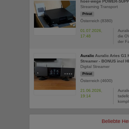
hoer-wege POWER-SUP
Streaming Transport
Privat
Österreich (8380)
01.07.2026,
Aural
17:48
die O
der F
Auralic
Auralic Aries G1
Streamer - BONUS incl 
Digital Streamer
Privat
Österreich (4600)
21.06.2026,
Aural
19:14
tadel
komple
Beliebte Her