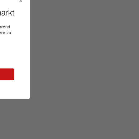
ährend
ere zu