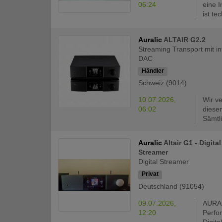
06:24
eine 
ist tec
Auralic
ALTAIR G2.2
Streaming Transport mit in
DAC
Händler
Schweiz (9014)
10.07.2026,
Wir v
06:02
diese
Sämtl
Auralic
Altair G1 - Digita
Streamer
Digital Streamer
Privat
Deutschland (91054)
09.07.2026,
AURAL
12:20
Perfo
Digita