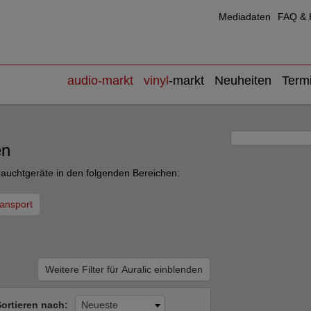
Mediadaten
FAQ & H
audio
-markt
vinyl
-markt
Neuheiten
Term
en
rauchtgeräte in den folgenden Bereichen:
ansport
Weitere Filter für Auralic einblenden
Sortieren nach:
Neueste