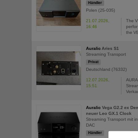
Händler
Polen (25-035)
21.07.2026,
The V
16:46
perfo
the V
Auralic
Aries S1
Streaming Transport
Privat
Deutschland (76332)
12.07.2026,
AURAL
15:51
Strea
Verka
Auralic
Vega G2.2 ex De
neuer Leo GX.1 Clock
Streaming Transport mit in
DAC
Händler