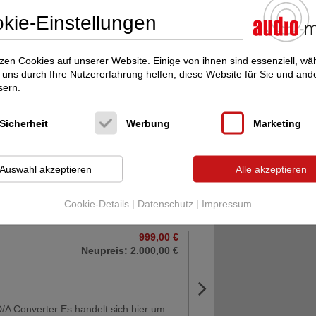
kie-Einstellungen
erkaufen aus unserem Demo Bestand
n Streaming / DAC und Vorstufe
iches Zubehör und OVP ...
zen Cookies auf unserer Website. Einige von ihnen sind essenziell, w
uns durch Ihre Nutzererfahrung helfen, diese Website für Sie und and
sern.
SU S1
1.700,00 €
Neupreis: 3.000,00 €
Sicherheit
Werbung
Marketing
Auswahl akzeptieren
Alle akzeptieren
erkaufen im Auftrag eines Kunden wegen
de auf G2.2 diese neue Kombi
hend aus Streamer/DAC ...
Cookie-Details
|
Datenschutz
|
Impressum
999,00 €
Neupreis: 2.000,00 €
/A Converter Es handelt sich hier um