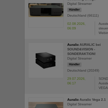
Digital Streamer
Händler
Deutschland (66111)
02.08.2026,
Ausste
06:09
steue
Webint
Auralic
AURALIC bei
SOUND&VISION -
SONDERAKTION!
Digital Streamer
Händler
Deutschland (20249)
29.07.2026,
SONDE
06:17
Ausst
VEGA 
Auralic
Auralic Vega 2.1
Digital Streamer