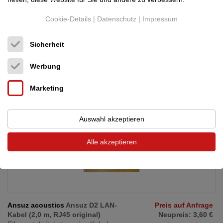
Dänemark (1200)
Händler
Cookie-Details
|
Datenschutz
|
Impressum
29.07.2026, 06:17
Sicherheit
Ansuz Ethernet D-TC2 - Used - 2m This cable will lift the audio
quality from you streaming source ...
Werbung
Marketing
Auswahl akzeptieren
Alle akzeptieren
Ansuz acoustics
Ansuz D2 LAN-
Preis auf Anfrage
Kabel (2,0 m, RJ45 original)
Neupreis: 3,60 €