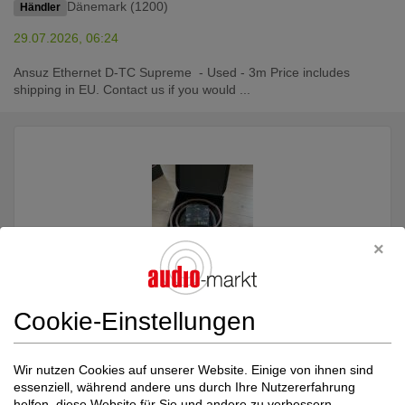
Dänemark (1200)
Händler
29.07.2026, 06:24
Ansuz Ethernet D-TC Supreme - Used - 3m Price includes
shipping in EU. Contact us if you would ...
Cookie-Einstellungen
Ansuz acoustics
Digitalz Ethernet
2.990,00 €
Wir nutzen Cookies auf unserer Website. Einige von ihnen sind
D-TC2 - 2m
Neupreis: 6.290,00 €
essenziell, während andere uns durch Ihre Nutzererfahrung
Ethernet digital streaming Kabel
helfen, diese Website für Sie und andere zu verbessern.