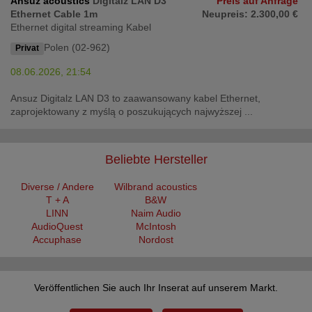
Ansuz acoustics
Digitalz LAN D3
Preis auf Anfrage
Ethernet Cable 1m
Neupreis: 2.300,00 €
Ethernet digital streaming Kabel
Polen (02-962)
Privat
08.06.2026, 21:54
Ansuz Digitalz LAN D3 to zaawansowany kabel Ethernet,
zaprojektowany z myślą o poszukujących najwyższej ...
Beliebte Hersteller
Diverse / Andere
Wilbrand acoustics
T + A
B&W
LINN
Naim Audio
AudioQuest
McIntosh
Accuphase
Nordost
Veröffentlichen Sie auch Ihr Inserat auf unserem Markt.