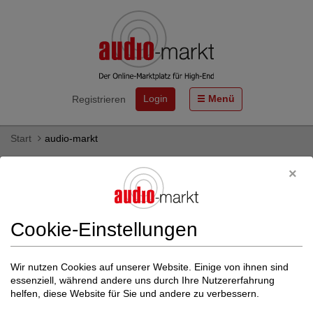
Login
Menü
Registrieren
Start
audio-markt
Endverstärker von ATOHM - gebraucht
& neu kaufen
Hier finden Sie Endverstärker des HiFi-Herstellers ATOHM als
Cookie-Einstellungen
Neu- und Gebrauchtgeräte zum Kauf.
Mehr zu ATOHM
Wir nutzen Cookies auf unserer Website. Einige von ihnen sind
essenziell, während andere uns durch Ihre Nutzererfahrung
Weitere Filter einblenden
helfen, diese Website für Sie und andere zu verbessern.