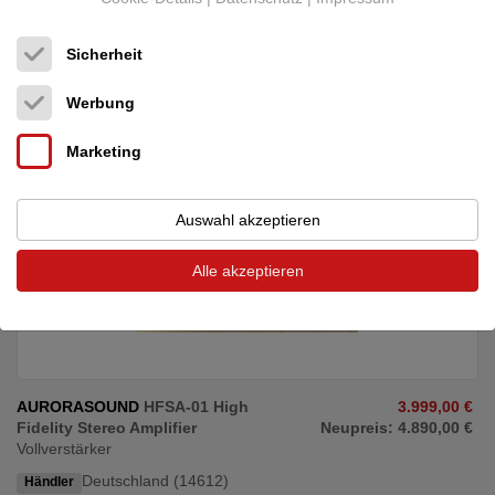
01.08.2026, 07:25
Der Aurorasound HFSA-01 ist ein sehr musikalischer, kleiner
Sicherheit
Vollverstärker, der besonders für Jazz und ...
Werbung
Marketing
Auswahl akzeptieren
Alle akzeptieren
AURORASOUND
HFSA-01 High
3.999,00 €
Fidelity Stereo Amplifier
Neupreis: 4.890,00 €
Vollverstärker
Deutschland (14612)
Händler