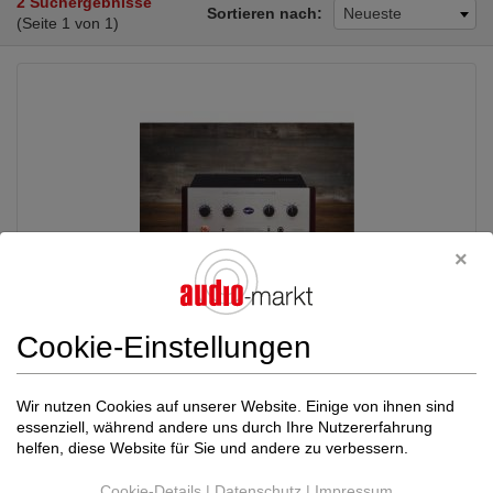
2 Suchergebnisse
Sortieren nach:
Neueste
(Seite 1 von 1)
Cookie-Einstellungen
AURORASOUND
HFSA 01 kleiner
4.450,00 €
musikalischer Vollverstärker mit
Neupreis: 4.450,00 €
Phono MM Eingang und
Wir nutzen Cookies auf unserer Website. Einige von ihnen sind
Klangregelung
essenziell, während andere uns durch Ihre Nutzererfahrung
Röhren-Vollverstärker
helfen, diese Website für Sie und andere zu verbessern.
Deutschland (14612)
Händler
Cookie-Details
|
Datenschutz
|
Impressum