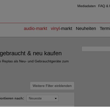
Mediadaten
FAQ & H
audio
-markt
vinyl
-markt
Neuheiten
Term
 gebraucht & neu kaufen
udio Replas als Neu- und Gebrauchtgeräte zum
Weitere Filter einblenden
Sortieren nach:
Neueste