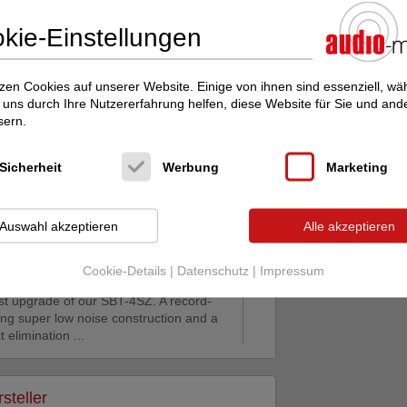
las SBT-
950,00 €
kie-Einstellungen
zen Cookies auf unserer Website. Einige von ihnen sind essenziell, w
uns durch Ihre Nutzererfahrung helfen, diese Website für Sie und and
ial: A Special Aluminum Alloy of Air Craft
sern.
 A Special Alloy powder for noise
er. ■Process: ...
Sicherheit
Werbung
Marketing
las
3.500,00 €
ith Ruten
Auswahl akzeptieren
Alle akzeptieren
Cookie-Details
|
Datenschutz
|
Impressum
st upgrade of our SBT-4SZ. A record-
ing super low noise construction and a
t elimination ...
steller