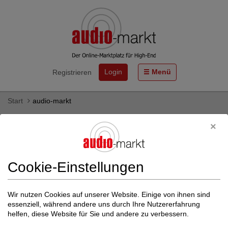
Login
Menü
Registrieren
Start
audio-markt
XLR-Kabel (Analog) von Audio
Optimum - gebraucht & neu kaufen
Hier finden Sie XLR-Kabel (Analog) des HiFi-Herstellers Audio
Cookie-Einstellungen
Optimum als Neu- und Gebrauchtgeräte zum Kauf.
Mehr zu Audio Optimum
Wir nutzen Cookies auf unserer Website. Einige von ihnen sind
essenziell, während andere uns durch Ihre Nutzererfahrung
Weitere Filter einblenden
helfen, diese Website für Sie und andere zu verbessern.