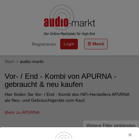
Login
Menü
Registrieren
Start
audio-markt
Vor- / End - Kombi von APURNA -
gebraucht & neu kaufen
Hier finden Sie Vor- / End - Kombi des HiFi-Herstellers APURNA
als Neu- und Gebrauchtgeräte zum Kauf.
Mehr zu APURNA
Weitere Filter einblenden