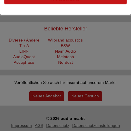
Prestige mono amplifiers of 225w @ 8 ohm - 450w @ 4 ohm
Monophonic construction in class AB, class A ...
Beliebte Hersteller
Diverse / Andere
Wilbrand acoustics
T + A
B&W
LINN
Naim Audio
AudioQuest
McIntosh
Accuphase
Nordost
Veröffentlichen Sie auch Ihr Inserat auf unserem Markt.
Neues Angebot
Neues Gesuch
© 2026 audio-markt
Impressum
AGB
Datenschutz
Datenschutzeinstellungen