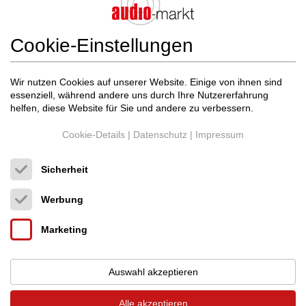
1 Suchergebnisse
Sortieren nach:
Neueste
(Seite 1 von 1)
Cookie-Einstellungen
Wir nutzen Cookies auf unserer Website. Einige von ihnen sind
essenziell, während andere uns durch Ihre Nutzererfahrung
helfen, diese Website für Sie und andere zu verbessern.
Cookie-Details
|
Datenschutz
|
Impressum
Sicherheit
Werbung
APURNA
APURNA Soprano limited
56.000,00 €
Marketing
Apogee
Neupreis: 90.600,00 €
Vor- / End - Kombi
Frankreich (25490)
Privat
Auswahl akzeptieren
14.07.2026, 05:30
Alle akzeptieren