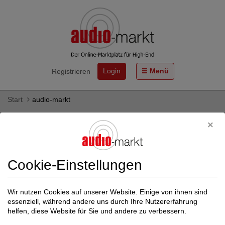
Login
Menü
Registrieren
Start
audio-markt
Diffusor von Arakas Akustik - gebraucht
& neu kaufen
Hier finden Sie Diffusor des HiFi-Herstellers Arakas Akustik als
Cookie-Einstellungen
Neu- und Gebrauchtgeräte zum Kauf.
Mehr zu Arakas Akustik
Wir nutzen Cookies auf unserer Website. Einige von ihnen sind
essenziell, während andere uns durch Ihre Nutzererfahrung
Weitere Filter einblenden
helfen, diese Website für Sie und andere zu verbessern.