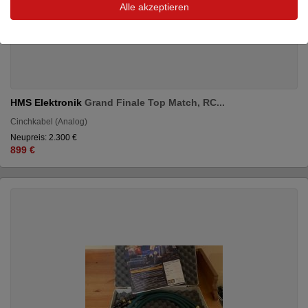
Alle akzeptieren
HMS Elektronik
Grand Finale Top Match, RC...
Cinchkabel (Analog)
Neupreis: 2.300 €
899 €