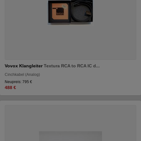
Vovox Klangleiter
Textura RCA to RCA IC d...
Cinchkabel (Analog)
Neupreis: 795 €
488 €