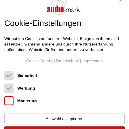
Cookie-Einstellungen
Wir nutzen Cookies auf unserer Website. Einige von ihnen sind
HMS Elektronik
HMS Gran Finale Interconne...
essenziell, während andere uns durch Ihre Nutzererfahrung
Cinchkabel (Analog)
helfen, diese Website für Sie und andere zu verbessern.
Neupreis: 1.250 €
480 €
Cookie-Details
|
Datenschutz
|
Impressum
Sicherheit
Werbung
Marketing
Auswahl akzeptieren