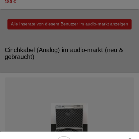
180 €
Alle Inserate von diesem Benutzer im audio-markt anzeigen
Cinchkabel (Analog) im audio-markt (neu &
gebraucht)