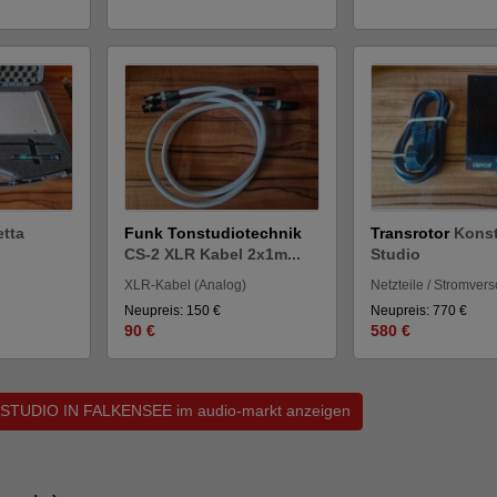
tta
Funk Tonstudiotechnik
Transrotor
Kons
CS-2 XLR Kabel 2x1m...
Studio
XLR-Kabel (Analog)
Netzteile / Stromver
Neupreis: 150 €
Neupreis: 770 €
90 €
580 €
IFISTUDIO IN FALKENSEE im audio-markt anzeigen