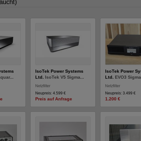
raucht)
ystems
IsoTek Power Systems
IsoTek Power S
quar...
Ltd.
IsoTek V5 Sigma...
Ltd.
EVO3 Sigmas
Netzfilter
Netzfilter
Neupreis: 4.599 €
Neupreis: 3.499 €
ge
Preis auf Anfrage
1.200 €