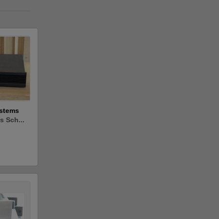
ystems
 Sch...