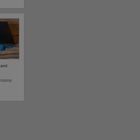
tant
sorgung