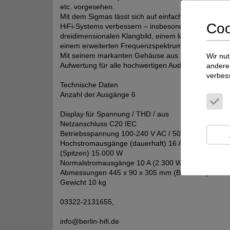
etc. vorgesehen.
Mit dem Sigmas lässt sich auf einfache Weise die 
Coo
HiFi-Systems verbessern – insbesondere mit einem 
dreidimensionalen Klangbild, einem klarer konturier
einem erweiterten Frequenzspektrum.
Mit seinem markanten Gehäuse aus Stahl und Alumin
Wir nut
Aufwertung für alle hochwertigen Audiosysteme.
andere 
verbes
Technische Daten
Anzahl der Ausgänge 6
Display für Spannung / THD / aus
Netzanschluss C20 IEC
Betriebsspannung 100-240 V AC / 50-60 Hz
Hochstromausgänge (dauerhaft) 16 A (3.680 W)
(Spitzen) 15.000 W
Normalstromausgänge 10 A (2.300 W)
Abmessungen 445 x 90 x 305 mm (B x H x T)
Gewicht 10 kg
03322-2131655,
info@berlin-hifi.de