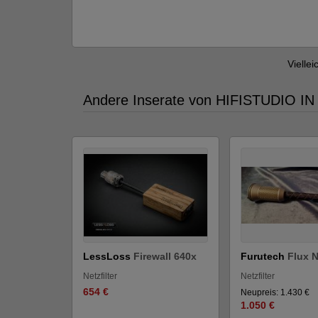
Viellei
Andere Inserate von HIFISTUDIO I
LessLoss
Firewall 640x
Furutech
Flux 
Netzfilter
Netzfilter
654 €
Neupreis: 1.430 €
1.050 €