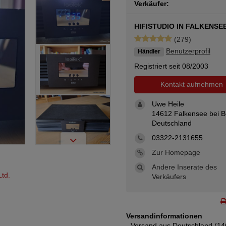
Verkäufer:
HIFISTUDIO IN FALKENSE
(279)
Benutzerprofil
Händler
Registriert seit 08/2003
Kontakt aufnehmen
Uwe Heile
14612 Falkensee bei Be
Deutschland
03322-2131655
Zur Homepage
Andere Inserate des
td.
Verkäufers
Versandinformationen
- Versand aus Deutschland (14