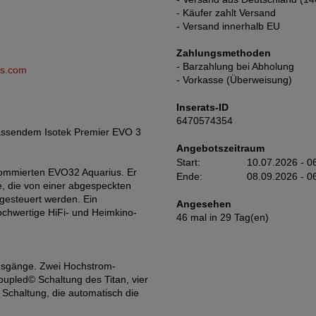
- Käufer zahlt Versand
- Versand innerhalb EU
Zahlungsmethoden
- Barzahlung bei Abholung
ms.com
- Vorkasse (Überweisung)
Inserats-ID
6470574354
passendem Isotek Premier EVO 3
Angebotszeitraum
Start:
10.07.2026 - 0
nommierten EVO32 Aquarius. Er
Ende:
08.09.2026 - 0
e, die von einer abgespeckten
gesteuert werden. Ein
Angesehen
ochwertige HiFi- und Heimkino-
46 mal in 29 Tag(en)
usgänge. Zwei Hochstrom-
upled© Schaltung des Titan, vier
 Schaltung, die automatisch die