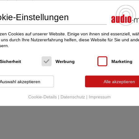
Wiedergabequalität eines gesamten
kie-Einstellungen
offeren, ausgeprägteren
ten und kontrollierteren Bass und
ium ist der Sigmas die perfekte
zen Cookies auf unserer Website. Einige von ihnen sind essenziell, w
uns durch Ihre Nutzererfahrung helfen, diese Website für Sie und and
sern.
Sicherheit
Werbung
Marketing
Auswahl akzeptieren
Alle akzeptieren
Cookie-Details
|
Datenschutz
|
Impressum