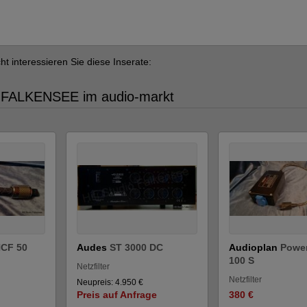
cht interessieren Sie diese Inserate:
N FALKENSEE im audio-markt
NCF 50
Audes
ST 3000 DC
Audioplan
Power
100 S
Netzfilter
Netzfilter
Neupreis: 4.950 €
Preis auf Anfrage
380 €