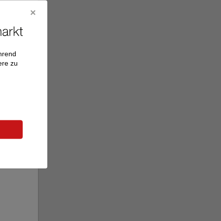
ährend
ere zu