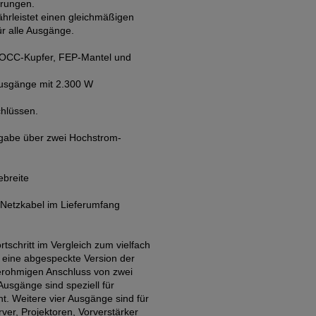
rrungen.
ährleistet einen gleichmäßigen
r alle Ausgänge.
PCOCC-Kupfer, FEP-Mantel und
Ausgänge mit 2.300 W
chlüssen.
rgabe über zwei Hochstrom-
ebreite
Netzkabel im Lieferumfang
schritt im Vergleich zum vielfach
 eine abgespeckte Version der
derohmigen Anschluss von zwei
sgänge sind speziell für
t. Weitere vier Ausgänge sind für
er, Projektoren, Vorverstärker