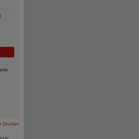
E
rlin
Drucken
612)