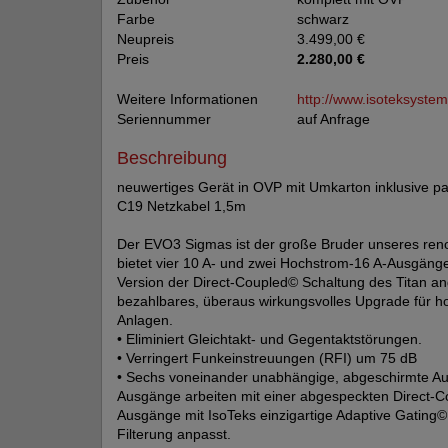
Farbe
schwarz
Neupreis
3.499,00 €
Preis
2.280,00 €
Weitere Informationen
http://www.isoteksyste
Seriennummer
auf Anfrage
Beschreibung
neuwertiges Gerät in OVP mit Umkarton inklusive 
C19 Netzkabel 1,5m
Der EVO3 Sigmas ist der große Bruder unseres re
bietet vier 10 A- und zwei Hochstrom-16 A-Ausgäng
Version der Direct-Coupled© Schaltung des Titan an
bezahlbares, überaus wirkungsvolles Upgrade für h
Anlagen.
• Eliminiert Gleichtakt- und Gegentaktstörungen.
• Verringert Funkeinstreuungen (RFI) um 75 dB
• Sechs voneinander unabhängige, abgeschirmte A
Ausgänge arbeiten mit einer abgespeckten Direct-Co
Ausgänge mit IsoTeks einzigartige Adaptive Gating©
Filterung anpasst.