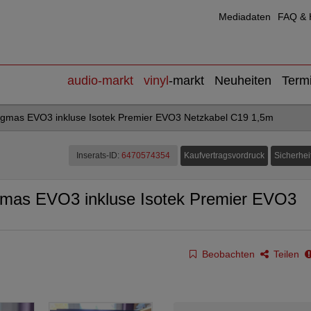
Mediadaten
FAQ & H
audio
-markt
vinyl
-markt
Neuheiten
Term
igmas EVO3 inkluse Isotek Premier EVO3 Netzkabel C19 1,5m
Kaufvertragsvordruck
Sicherhei
Inserats-ID:
6470574354
gmas EVO3 inkluse Isotek Premier EVO3
Beobachten
Teilen