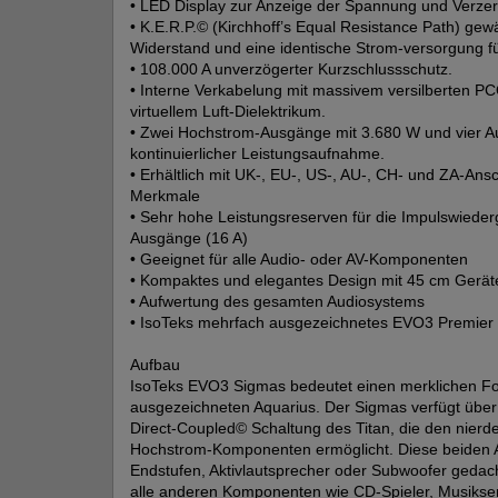
• LED Display zur Anzeige der Spannung und Verze
• K.E.R.P.© (Kirchhoff’s Equal Resistance Path) gew
Widerstand und eine identische Strom-versorgung fü
• 108.000 A unverzögerter Kurzschlussschutz.
• Interne Verkabelung mit massivem versilberten 
virtuellem Luft-Dielektrikum.
• Zwei Hochstrom-Ausgänge mit 3.680 W und vier 
kontinuierlicher Leistungsaufnahme.
• Erhältlich mit UK-, EU-, US-, AU-, CH- und ZA-Ans
Merkmale
• Sehr hohe Leistungsreserven für die Impulswiede
Ausgänge (16 A)
• Geeignet für alle Audio- oder AV-Komponenten
• Kompaktes und elegantes Design mit 45 cm Gerät
• Aufwertung des gesamten Audiosystems
• IsoTeks mehrfach ausgezeichnetes EVO3 Premier 
Aufbau
IsoTeks EVO3 Sigmas bedeutet einen merklichen Fort
ausgezeichneten Aquarius. Der Sigmas verfügt über
Direct-Coupled© Schaltung des Titan, die den nier
Hochstrom-Komponenten ermöglicht. Diese beiden Au
Endstufen, Aktivlautsprecher oder Subwoofer gedach
alle anderen Komponenten wie CD-Spieler, Musikserv