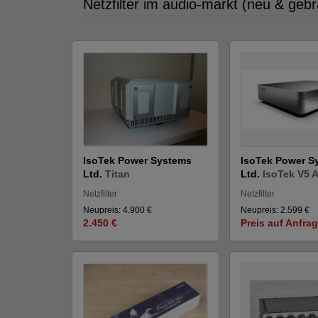
Netzfilter im audio-markt (neu & geb
IsoTek Power Systems
IsoTek Power S
Ltd.
Titan
Ltd.
IsoTek V5 A
Netzfilter
Netzfilter
Neupreis: 4.900 €
Neupreis: 2.599 €
2.450 €
Preis auf Anfra