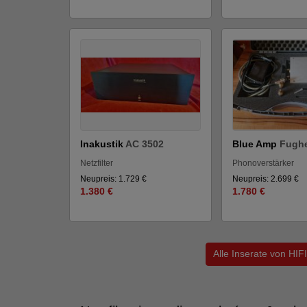
Inakustik
AC 3502
Blue Amp
Fughe
Netzfilter
Phonoverstärker
Neupreis: 1.729 €
Neupreis: 2.699 €
1.380 €
1.780 €
Alle Inserate von H