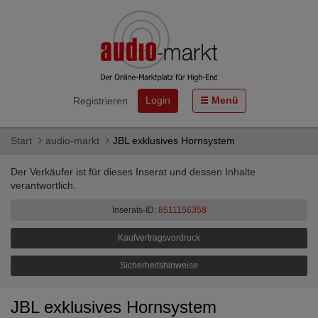
Login
Menü
Registrieren
Start
audio-markt
JBL exklusives Hornsystem
Der Verkäufer ist für dieses Inserat und dessen Inhalte
verantwortlich.
Inserats-ID:
8511156358
Kaufvertragsvordruck
Sicherheitshinweise
JBL exklusives Hornsystem