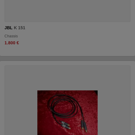
JBL
K 151
Chassis
1.800 €