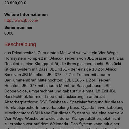
23.900,00 €
Weitere Informationen
http://www.jbl.com/
Seriennummer
0000
Beschreibung
aus Privatbesitz !! Zum ersten Mal wird weltweit ein Vier-Wege-
Hornsystem komplett mit Alnico-Treibern von JBL präsentiert. Das
Resultat ist eine Klangqualität, die ihres gleichen sucht. Bestückt
ist das System mit:Bass: JBL K151 - der einzige 18 Zoll Alnico
Bass von JBLMittelton: JBL 375 - 2 Zoll Treiber mit neuem
Bariliummembran Mittelhochton: JBL LE85 - 1 Zoll Treiber
Hochton: JBL 077 mit blauem MembranBassgehäuse: JBL
Doppelvoice, umgerechnet und gebaut für einmal 18 Zoll JBL
BassEchtholzfunrnier Tineo und Lackierung in anthrazit
Absorberplattform: SSC Twinbase - Spezialanfertigung für diesen
HornlautsprecherInnenverkabelung Bass: Oyaide Innverkabelung
Mittelhochton: OSH KabelFür dieses System wurde eine spezielle
Vier-Wege-Weiche entwickelt, deren Klangqualität bis jetzt nicht
zu erhalten war auf dem Weltmarkt. Das System kann mit einer