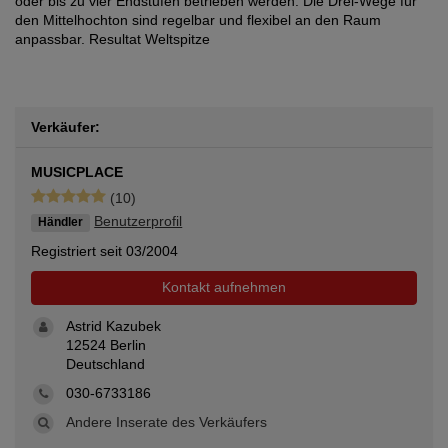
oder bis zu vier Endstufen betrieben werden. Die Drei-Wege für
den Mittelhochton sind regelbar und flexibel an den Raum
anpassbar. Resultat Weltspitze
Verkäufer:
MUSICPLACE
(10)
Benutzerprofil
Händler
Registriert seit 03/2004
Kontakt aufnehmen
Astrid Kazubek
12524 Berlin
Deutschland
030-6733186
Andere Inserate des Verkäufers