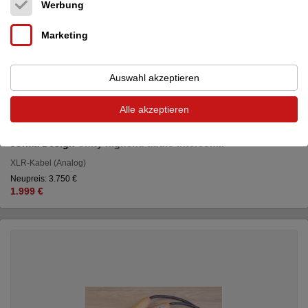
Werbung
Marketing
Auswahl akzeptieren
Alle akzeptieren
Jorma Design
Unity highend audio intercon...
XLR-Kabel (Analog)
Neupreis: 3.750 €
1.999 €