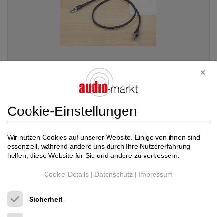
Jorma Design
Ethernet Reference high end ...
Cookie-Einstellungen
Ethernet digital streaming Kabel
Neupreis: 1.950 €
1.249 €
Wir nutzen Cookies auf unserer Website. Einige von ihnen sind
essenziell, während andere uns durch Ihre Nutzererfahrung
helfen, diese Website für Sie und andere zu verbessern.
Cookie-Details
|
Datenschutz
|
Impressum
Sicherheit