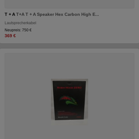
T + A
T+A T + A Speaker Hex Carbon High E...
Lautsprecherkabel
Neupreis: 750 €
369 €