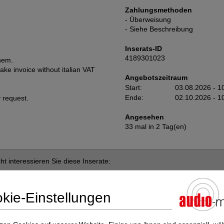
Zahlungsmethoden
- Überweisung
- Siehe Beschreibung
Inserats-ID
4189301023
them.
e invoice without italian VAT
Angebotszeitraum
Start:
03.08.2026 - 1
Ende:
02.10.2026 - 1
y request.
Angesehen
33 mal in 2 Tag(en)
cht interessieren Sie diese Inserate:
olutions im audio-markt
kie-Einstellungen