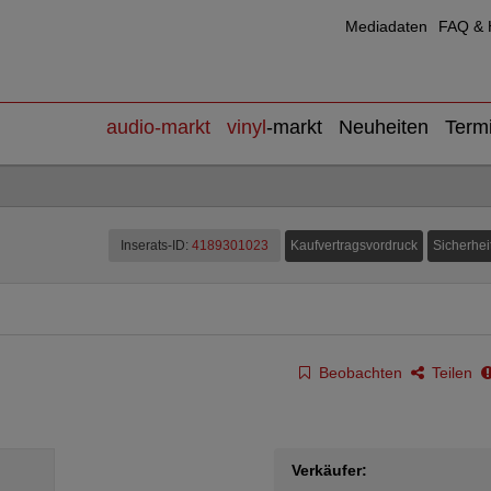
Mediadaten
FAQ & H
audio
-markt
vinyl
-markt
Neuheiten
Term
Kaufvertragsvordruck
Sicherhei
Inserats-ID:
4189301023
Beobachten
Teilen
Verkäufer: