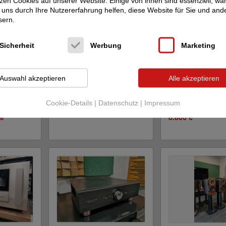
zen Cookies auf unserer Website. Einige von ihnen sind essenziell, w
uns durch Ihre Nutzererfahrung helfen, diese Website für Sie und and
sern.
Sicherheit
Werbung
Marketing
ics
Focal
SOPRA 2
Wilson Benesch
Auswahl akzeptieren
Alle akzeptieren
XD
Precision P3.0
Standlautsprecher
Standlautsprecher
Preis auf Anfrage
Cookie-Details
|
Datenschutz
|
Impressum
Neupreis: 25.000 €
ge
8.800 €