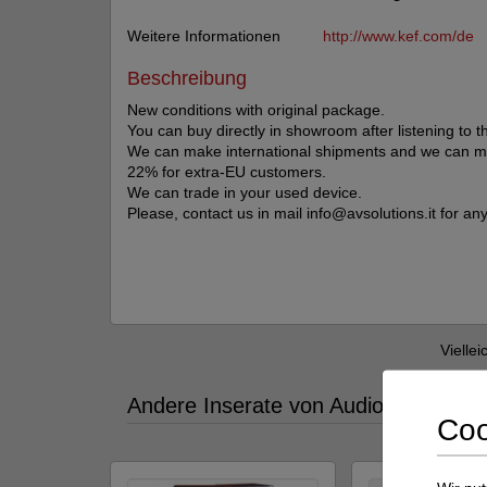
Weitere Informationen
http://www.kef.com/de
Beschreibung
New conditions with original package.
You can buy directly in showroom after listening to 
We can make international shipments and we can mak
22% for extra-EU customers.
We can trade in your used device.
Please, contact us in mail info@avsolutions.it for an
Viellei
Andere Inserate von Audio & Video S
Coo