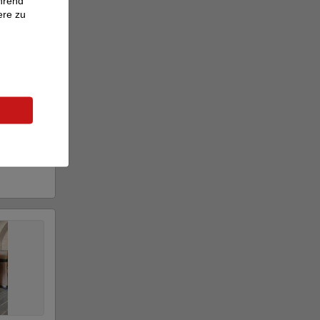
ährend
ere zu