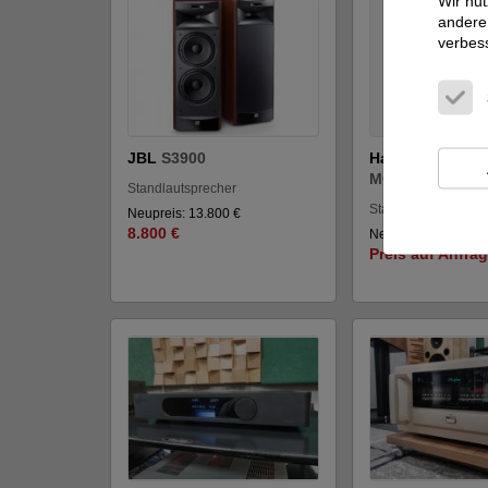
Wir nut
andere 
verbes
JBL
S3900
Harbeth Acoust
MONITOR 40.3 
Standlautsprecher
Standlautsprecher
Neupreis: 13.800 €
8.800 €
Neupreis: 22.500 €
Preis auf Anfra