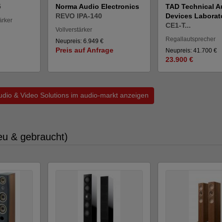
5
Norma Audio Electronics
TAD Technical A
REVO IPA-140
Devices Laborat
ärker
CE1-T...
Vollverstärker
Regallautsprecher
Neupreis: 6.949 €
Preis auf Anfrage
Neupreis: 41.700 €
23.900 €
Audio & Video Solutions im audio-markt anzeigen
eu & gebraucht)