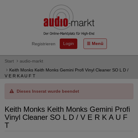
Login
Menü
Registrieren
Start
audio-markt
Keith Monks Keith Monks Gemini Profi Vinyl Cleaner SO L D /
V E R K A U F T
Dieses Inserat wurde beendet
Keith Monks Keith Monks Gemini Profi
Vinyl Cleaner SO L D / V E R K A U F
T