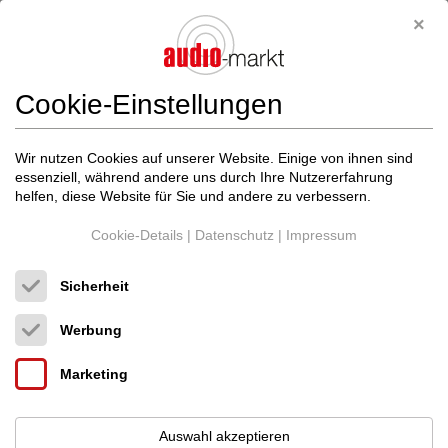
Neupreis: 9.000 €
3.499 €
Cookie-Einstellungen
Wir nutzen Cookies auf unserer Website. Einige von ihnen sind
essenziell, während andere uns durch Ihre Nutzererfahrung
helfen, diese Website für Sie und andere zu verbessern.
Cookie-Details
|
Datenschutz
|
Impressum
Sicherheit
Werbung
Marketing
Siltech
Siltech SPO 18 M Netzkabel mit Oy...
Auswahl akzeptieren