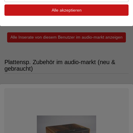
Netzkabel
Alle akzeptieren
Neupreis: 2.800 €
1.799 €
Alle Inserate von diesem Benutzer im audio-markt anzeigen
Plattensp. Zubehör im audio-markt (neu &
gebraucht)