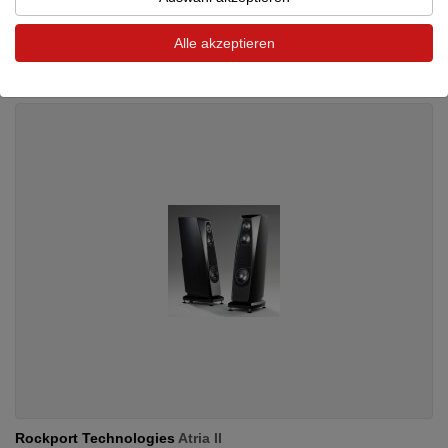
Standlautsprecher
Neupreis: 7.699 €
Alle akzeptieren
Preis auf Anfrage
Rockport Technologies
Atria II