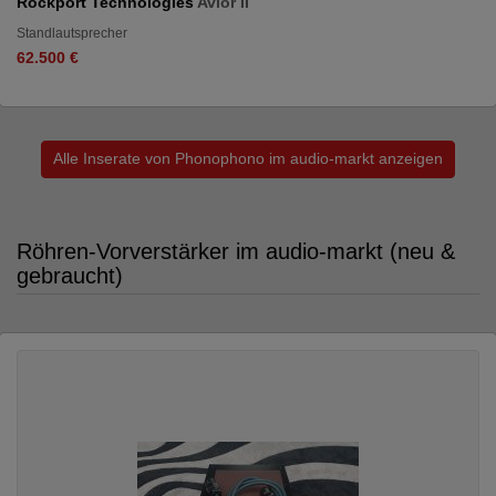
Rockport Technologies
Avior II
Standlautsprecher
62.500 €
Alle Inserate von Phonophono im audio-markt anzeigen
Röhren-Vorverstärker im audio-markt (neu &
gebraucht)