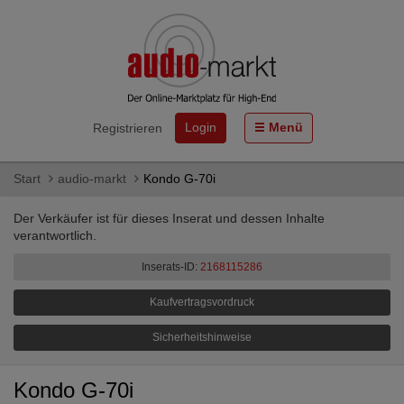
Login
Menü
Registrieren
Start
audio-markt
Kondo G-70i
Der Verkäufer ist für dieses Inserat und dessen Inhalte
verantwortlich.
Inserats-ID:
2168115286
Kaufvertragsvordruck
Sicherheitshinweise
Kondo G-70i