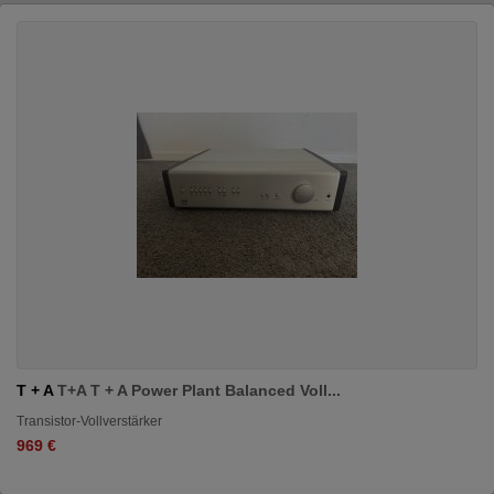
T + A
T+A T + A Power Plant Balanced Voll...
Transistor-Vollverstärker
969 €