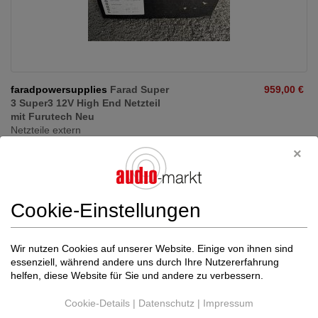
faradpowersupplies
Farad Super
959,00 €
3 Super3 12V High End Netzteil
mit Furutech Neu
Netzteile extern
Deutschland (67373)
Händler
Heute, 19:27
Aus unserem Lager bieten wir ein Farad Super3 12V Netzteil mit
Cookie-Einstellungen
Synergistic Research, Verbindungskabel ...
Wir nutzen Cookies auf unserer Website. Einige von ihnen sind
essenziell, während andere uns durch Ihre Nutzererfahrung
helfen, diese Website für Sie und andere zu verbessern.
Cookie-Details
|
Datenschutz
|
Impressum