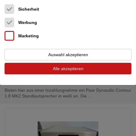
Sicherheit
Werbung
Marketing
Dynaudio
Dynaudio Contour 1.8
959,00 €
MK2 Standlautsprecher in weiß
Auswahl akzeptieren
Standlautsprecher
Deutschland (67373)
Alle akzeptieren
Händler
Heute, 19:25
Bieten hier aus einer Inzahlungnahme ein Paar Dynaudio Contour
1.8 MK2 Standlautsprecher in weiß an. Die ...