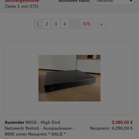
Suchergebnisse
Sortieren nach:
Neueste
(Seite 1 von 375)
1
2
3
4
...
375
»
Aurender
NH10 - High End
3.390,00 €
Netzwerk Switch - Auspackware -
Neupreis: 4.290,00 €
900€ unter Neupreis * SALE *