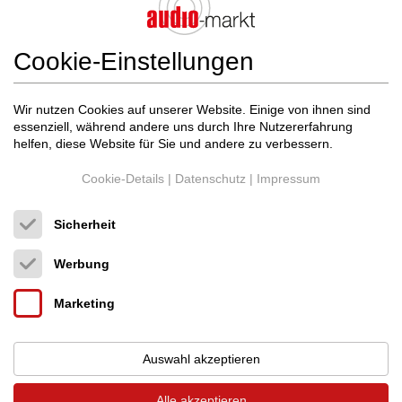
Cookie-Einstellungen
Wir nutzen Cookies auf unserer Website. Einige von ihnen sind
LINN
Akurate DSM G-ADSM3 Katalyst Nr. 3 (...
essenziell, während andere uns durch Ihre Nutzererfahrung
Digital Streamer
helfen, diese Website für Sie und andere zu verbessern.
Neupreis: 11.000 €
6.490 €
Cookie-Details
|
Datenschutz
|
Impressum
Sicherheit
Werbung
Marketing
Auswahl akzeptieren
Alle akzeptieren