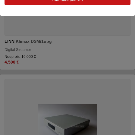
LINN
Klimax DSM/1upg
Digital Streamer
Neupreis: 16.000 €
4.500 €