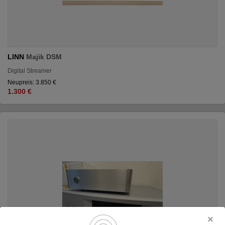
LINN
Majik DSM
Digital Streamer
Neupreis: 3.850 €
1.300 €