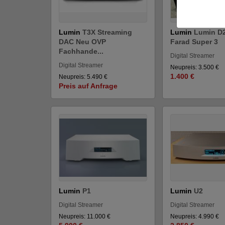
Lumin
T3X Streaming
Lumin
Lumin D2
DAC Neu OVP
Farad Super 3
Fachhande...
Digital Streamer
Digital Streamer
Neupreis: 3.500 €
1.400 €
Neupreis: 5.490 €
Preis auf Anfrage
Lumin
P1
Lumin
U2
Digital Streamer
Digital Streamer
Neupreis: 11.000 €
Neupreis: 4.990 €