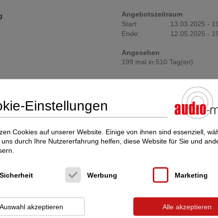
Angebotszeitraum
g
Start:
13.03.2025 - 1
Ende:
12.05.2025 - 1
Angesehen
199 mal in 510 Tag(en)
kie-Einstellungen
cht interessieren Sie diese Inserate:
zen Cookies auf unserer Website. Einige von ihnen sind essenziell, w
 & gebraucht)
uns durch Ihre Nutzererfahrung helfen, diese Website für Sie und and
sern.
Sicherheit
Werbung
Marketing
Auswahl akzeptieren
Alle akzeptieren