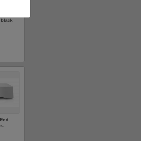
 black
h End
e...