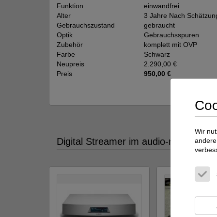
Funktion
einwandfrei
Alter
3 Jahre Nach Schätzun
Gebrauchszustand
gebraucht
Optik
Gebrauchsspuren
Zubehör
komplett mit OVP
Farbe
Schwarz
Neupreis
2.290,00 €
Preis
950,00 €
Coo
Viellei
Wir nut
Digital Streamer im audio-markt (neu
andere 
verbes