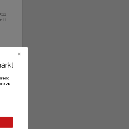
9:11
9:11
ährend
ere zu