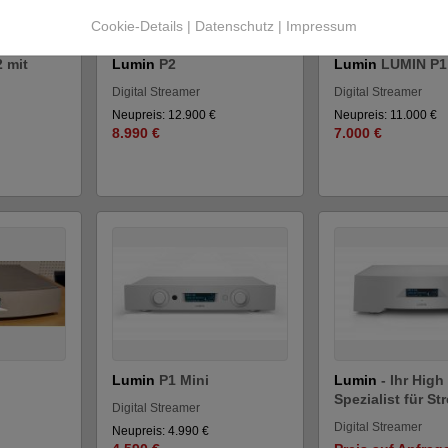
Cookie-Details
|
Datenschutz
|
Impressum
 mit
Lumin
P2
Lumin
LUMIN P1
Digital Streamer
Digital Streamer
Neupreis: 12.900 €
Neupreis: 11.000 €
8.990 €
7.000 €
Lumin
P1 Mini
Lumin
- Ihr Hig
Spezialist für Str
Digital Streamer
Digital Streamer
Neupreis: 4.990 €